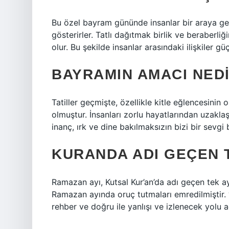
Bu özel bayram gününde insanlar bir araya gel
gösterirler. Tatlı dağıtmak birlik ve beraberli
olur. Bu şekilde insanlar arasındaki ilişkiler g
BAYRAMIN AMACI NED
Tatiller geçmişte, özellikle kitle eğlencesini
olmuştur. İnsanları zorlu hayatlarından uzaklaşt
inanç, ırk ve dine bakılmaksızın bizi bir sevgi 
KURANDA ADI GEÇEN T
Ramazan ayı, Kutsal Kur’an’da adı geçen tek ay
Ramazan ayında oruç tutmaları emredilmiştir. “(
rehber ve doğru ile yanlışı ve izlenecek yolu a