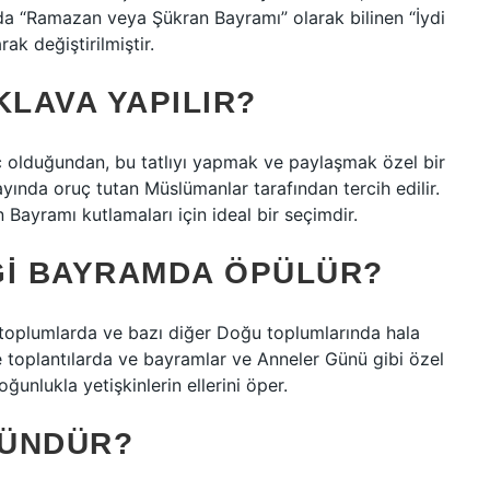
nda “Ramazan veya Şükran Bayramı” olarak bilinen “İydi
ak değiştirilmiştir.
LAVA YAPILIR?
 olduğundan, bu tatlıyı yapmak ve paylaşmak özel bir
 ayında oruç tutan Müslümanlar tarafından tercih edilir.
 Bayramı kutlamaları için ideal bir seçimdir.
GI BAYRAMDA ÖPÜLÜR?
oplumlarda ve bazı diğer Doğu toplumlarında hala
ikle toplantılarda ve bayramlar ve Anneler Günü gibi özel
unlukla yetişkinlerin ellerini öper.
GÜNDÜR?