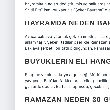
bayramların adları değiştirilmiş ve halk arası
Saidi Fitr” ismi bu kanunla “Şeker Bayramı” olar
BAYRAMDA NEDEN BAK
Ayrıca baklava yapmak çok zahmetli bir süreç
anlam taşır. Şekerli tatlılar özellikle Ramazan
Baklava şerbetli bir tatlı olduğundan, Ramazan
BÜYÜKLERIN ELI HAN
El öpme ve alnına koyma geleneği Müslüman t
yaygındır. Batı’dan farklı olarak, eller genell
günlerde öpülür. Bu tür el öpmede, çocuklar çoğ
RAMAZAN NEDEN 30 