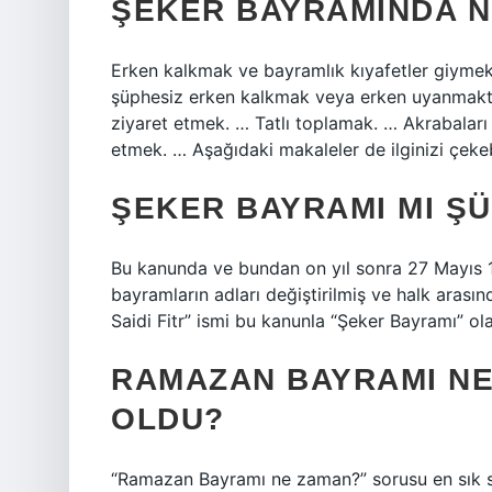
ŞEKER BAYRAMINDA N
Erken kalkmak ve bayramlık kıyafetler giymek.
şüphesiz erken kalkmak veya erken uyanmaktı
ziyaret etmek. … Tatlı toplamak. … Akrabaları 
etmek. … Aşağıdaki makaleler de ilginizi çekebi
ŞEKER BAYRAMI MI ŞÜ
Bu kanunda ve bundan on yıl sonra 27 Mayıs 1
bayramların adları değiştirilmiş ve halk arası
Saidi Fitr” ismi bu kanunla “Şeker Bayramı” olar
RAMAZAN BAYRAMI NE
OLDU?
“Ramazan Bayramı ne zaman?” sorusu en sık sor