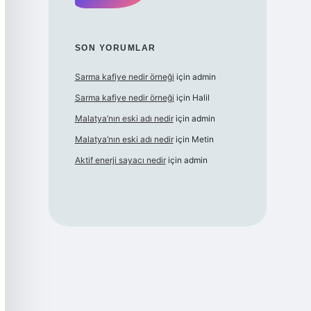
SON YORUMLAR
Sarma kafiye nedir örneği
için
admin
Sarma kafiye nedir örneği
için
Halil
Malatya’nın eski adı nedir
için
admin
Malatya’nın eski adı nedir
için
Metin
Aktif enerji sayacı nedir
için
admin