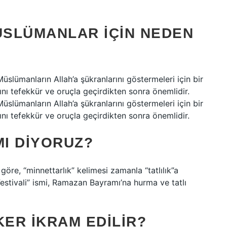
SLÜMANLAR IÇIN NEDEN
lümanların Allah’a şükranlarını göstermeleri için bir
nı tefekkür ve oruçla geçirdikten sonra önemlidir.
lümanların Allah’a şükranlarını göstermeleri için bir
nı tefekkür ve oruçla geçirdikten sonra önemlidir.
I DIYORUZ?
 göre, “minnettarlık” kelimesi zamanla “tatlılık”a
estivali” ismi, Ramazan Bayramı’na hurma ve tatlı
ER IKRAM EDILIR?