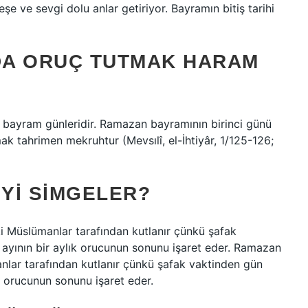
şe ve sevgi dolu anlar getiriyor. Bayramın bitiş tarihi
DA ORUÇ TUTMAK HARAM
 bayram günleridir. Ramazan bayramının birinci günü
k tahrimen mekruhtur (Mevsılî, el-İhtiyâr, 1/125-126;
YI SIMGELER?
 Müslümanlar tarafından kutlanır çünkü şafak
yının bir aylık orucunun sonunu işaret eder. Ramazan
nlar tarafından kutlanır çünkü şafak vaktinden gün
 orucunun sonunu işaret eder.