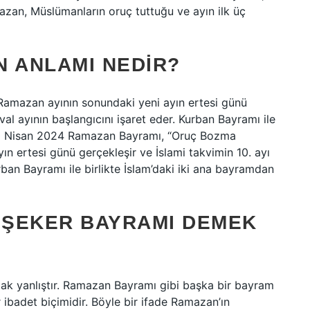
zan, Müslümanların oruç tuttuğu ve ayın ilk üç
N ANLAMI NEDIR?
Ramazan ayının sonundaki yeni ayın ertesi günü
val ayının başlangıcını işaret eder. Kurban Bayramı ile
r. 10 Nisan 2024 Ramazan Bayramı, “Oruç Bozma
ın ertesi günü gerçekleşir ve İslami takvimin 10. ayı
rban Bayramı ile birlikte İslam’daki iki ana bayramdan
 ŞEKER BAYRAMI DEMEK
k yanlıştır. Ramazan Bayramı gibi başka bir bayram
ibadet biçimidir. Böyle bir ifade Ramazan’ın