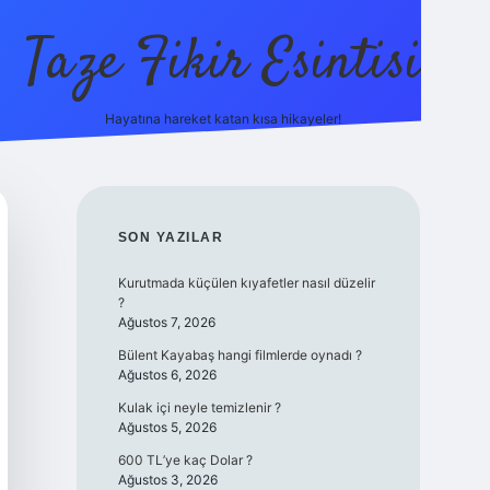
Taze Fikir Esintisi
Hayatına hareket katan kısa hikayeler!
ilbet güncel giriş adresi
güven
SIDEBAR
SON YAZILAR
Kurutmada küçülen kıyafetler nasıl düzelir
?
Ağustos 7, 2026
Bülent Kayabaş hangi filmlerde oynadı ?
Ağustos 6, 2026
Kulak içi neyle temizlenir ?
Ağustos 5, 2026
600 TL’ye kaç Dolar ?
Ağustos 3, 2026