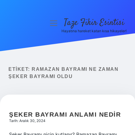
Taze Fikir Esintisi
menüyü
aç
Hayatına hareket katan kısa hikayeler!
Anasayfa
Gizlilik Politikası
Yasal Uyarı
ETIKET:
RAMAZAN BAYRAMI NE ZAMAN
ŞEKER BAYRAMI OLDU
Hakkımızda
ŞEKER BAYRAMI ANLAMI NEDIR
Tarih: Aralık 30, 2024
Şeker Bayramı niçin kutlanır? Ramazan Bayramı,