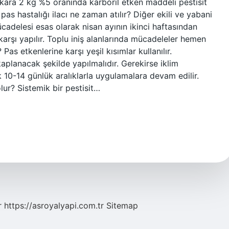
ekara 2 kg %5 oranında karboril etken maddeli pestisit
s hastalığı ilacı ne zaman atılır? Diğer ekili ve yabani
mücadelesi esas olarak nisan ayının ikinci haftasından
karşı yapılır. Toplu iniş alanlarında mücadeleler hemen
 Pas etkenlerine karşı yeşil kısımlar kullanılır.
planacak şekilde yapılmalıdır. Gerekirse iklim
k 10-14 günlük aralıklarla uygulamalara devam edilir.
lur? Sistemik bir pestisit…
r
https://asroyalyapi.com.tr
Sitemap