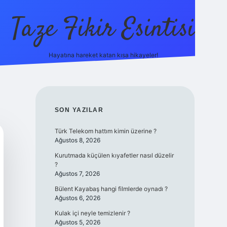
Taze Fikir Esintisi
Hayatına hareket katan kısa hikayeler!
 güncel giriş adresi
güvenilir bahis sitesi ilbet
betexper giriş
SIDEBAR
SON YAZILAR
Türk Telekom hattım kimin üzerine ?
Ağustos 8, 2026
Kurutmada küçülen kıyafetler nasıl düzelir
?
Ağustos 7, 2026
Bülent Kayabaş hangi filmlerde oynadı ?
Ağustos 6, 2026
Kulak içi neyle temizlenir ?
Ağustos 5, 2026