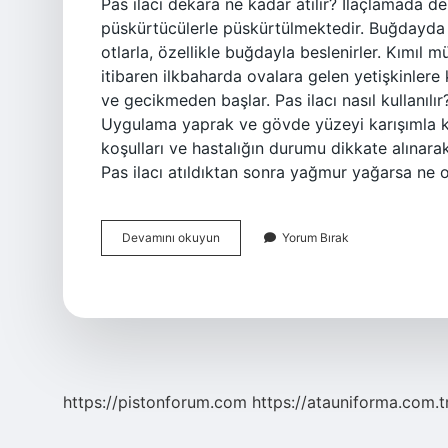
Pas ilacı dekara ne kadar atılır? İlaçlamada d
püskürtücülerle püskürtülmektedir. Buğdayda pa
otlarla, özellikle buğdayla beslenirler. Kımıl 
itibaren ilkbaharda ovalara gelen yetişkinlere 
ve gecikmeden başlar. Pas ilacı nasıl kullanılır?
Uygulama yaprak ve gövde yüzeyi karışımla ka
koşulları ve hastalığın durumu dikkate alınara
Pas ilacı atıldıktan sonra yağmur yağarsa ne o
Buğday
Devamını okuyun
Yorum Bırak
Pas
Ilacı
Dekara
Ne
Kadar
Atılır
https://pistonforum.com
https://atauniforma.com.t