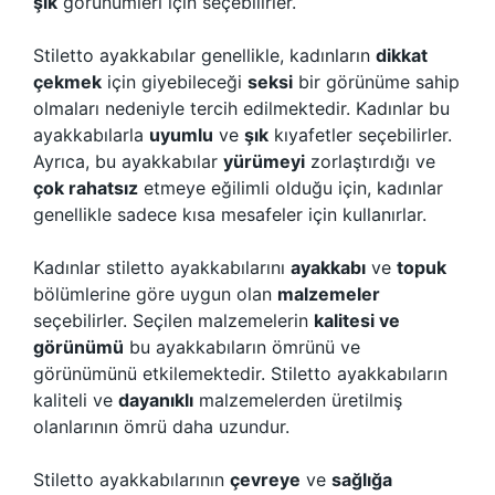
şık
görünümleri için seçebilirler.
Stiletto ayakkabılar genellikle, kadınların
dikkat
çekmek
için giyebileceği
seksi
bir görünüme sahip
olmaları nedeniyle tercih edilmektedir. Kadınlar bu
ayakkabılarla
uyumlu
ve
şık
kıyafetler seçebilirler.
Ayrıca, bu ayakkabılar
yürümeyi
zorlaştırdığı ve
çok rahatsız
etmeye eğilimli olduğu için, kadınlar
genellikle sadece kısa mesafeler için kullanırlar.
Kadınlar stiletto ayakkabılarını
ayakkabı
ve
topuk
bölümlerine göre uygun olan
malzemeler
seçebilirler. Seçilen malzemelerin
kalitesi ve
görünümü
bu ayakkabıların ömrünü ve
görünümünü etkilemektedir. Stiletto ayakkabıların
kaliteli ve
dayanıklı
malzemelerden üretilmiş
olanlarının ömrü daha uzundur.
Stiletto ayakkabılarının
çevreye
ve
sağlığa