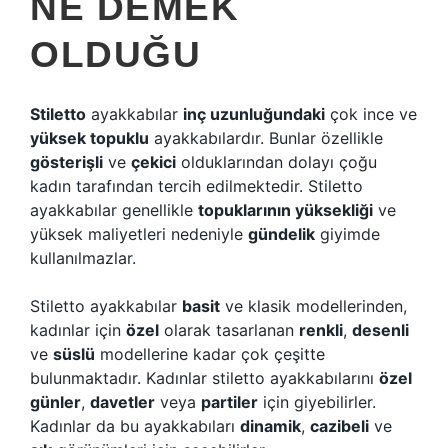
NE DEMEK
OLDUĞU
Stiletto
ayakkabılar
inç uzunluğundaki
çok ince ve
yüksek topuklu
ayakkabılardır. Bunlar özellikle
gösterişli
ve
çekici
olduklarından dolayı çoğu
kadın tarafından tercih edilmektedir. Stiletto
ayakkabılar genellikle
topuklarının yüksekliği
ve
yüksek maliyetleri nedeniyle
gündelik
giyimde
kullanılmazlar.
Stiletto ayakkabılar
basit
ve klasik modellerinden,
kadınlar için
özel
olarak tasarlanan
renkli
,
desenli
ve
süslü
modellerine kadar çok çeşitte
bulunmaktadır. Kadınlar stiletto ayakkabılarını
özel
günler
,
davetler
veya
partiler
için giyebilirler.
Kadınlar da bu ayakkabıları
dinamik
,
cazibeli
ve