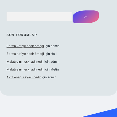
Arama
SON YORUMLAR
Sarma kafiye nedir örneği
için
admin
Sarma kafiye nedir örneği
için
Halil
Malatya’nın eski adı nedir
için
admin
Malatya’nın eski adı nedir
için
Metin
Aktif enerji sayacı nedir
için
admin
ir bahis sitesi ilbet
betexper giriş