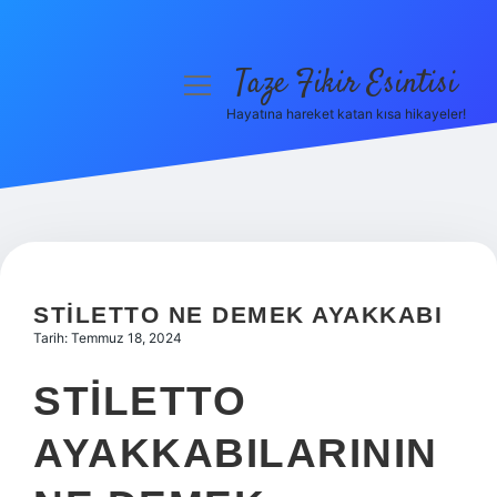
Taze Fikir Esintisi
menüyü
aç
Hayatına hareket katan kısa hikayeler!
Anasayfa
Gizlilik Politikası
Yasal Uyarı
Hakkımızda
STILETTO NE DEMEK AYAKKABI
Tarih: Temmuz 18, 2024
STILETTO
AYAKKABILARININ