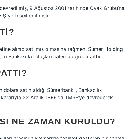
devredilmiş, 9 Ağustos 2001 tarihinde Oyak Grubu’na
.’ye tescil edilmiştir.
TI?
tine alınıp satılmış olmasına rağmen, Sümer Holding
im Bankası kuruluşları halen bu gruba aittir.
ATTI?
dolara satın aldığı Sümerbank’ı, Bankacılık
ararıyla 22 Aralık 1999’da TMSF’ye devrederek
ASI NE ZAMAN KURULDU?
lları arasında Kayseri’de faaliyet gösteren bir sanayi