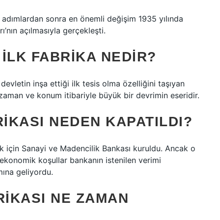
 adımlardan sonra en önemli değişim 1935 yılında
’nın açılmasıyla gerçekleşti.
ILK FABRIKA NEDIR?
evletin inşa ettiği ilk tesis olma özelliğini taşıyan
aman ve konum itibariyle büyük bir devrimin eseridir.
IKASI NEDEN KAPATILDI?
 için Sanayi ve Madencilik Bankası kuruldu. Ancak o
onomik koşullar bankanın istenilen verimi
ına geliyordu.
IKASI NE ZAMAN