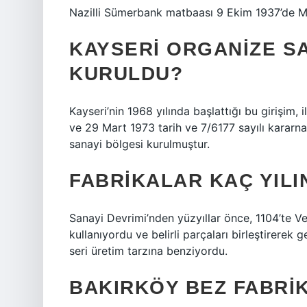
Nazilli Sümerbank matbaası 9 Ekim 1937’de Mu
KAYSERI ORGANIZE S
KURULDU?
Kayseri’nin 1968 yılında başlattığı bu girişim, i
ve 29 Mart 1973 tarih ve 7/6177 sayılı karar
sanayi bölgesi kurulmuştur.
FABRIKALAR KAÇ YIL
Sanayi Devrimi’nden yüzyıllar önce, 1104’te Ve
kullanıyordu ve belirli parçaları birleştirerek
seri üretim tarzına benziyordu.
BAKIRKÖY BEZ FABRIK