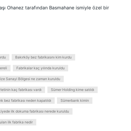
başı Ohanez tarafından Basmahane ismiyle özel bir
urdu
Bakırköy bez fabrikasını kim kurdu
ereli
Fabrikalar kaç yılında kuruldu
ize Sanayi Bölgesi ne zaman kuruldu
etinin kaç fabrikası vardı
Sümer Holding kime satıldı
 bez fabrikası neden kapatıldı
Sümerbank kimin
kiyede ilk dokuma fabrikası nerede kuruldu
lan ilk fabrika nedir