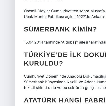
Önemli Olaylar Cumhuriyet’ten sonra Mustafa K
Uçak Montaj Fabrikası açıldı. 1927’de Ankara-K
SÜMERBANK KIMIN?
15.04.2014 tarihinde “Altınbaş” ailesi tarafında
TÜRKIYE’DE ILK DOK
KURULDU?
Cumhuriyet Döneminde Anadolu Dokumacılığı T
Sümerbank bünyesinde Nazilli ve Adana kumaş 
tekstil şirketi oldu ve bu sektörün gelişmesine
ATATÜRK HANGI FABR