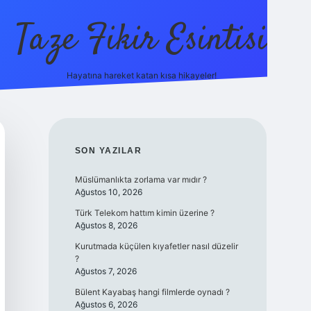
Taze Fikir Esintisi
Hayatına hareket katan kısa hikayeler!
ilbet güncel giriş adresi
güveni
SIDEBAR
SON YAZILAR
Müslümanlıkta zorlama var mıdır ?
Ağustos 10, 2026
Türk Telekom hattım kimin üzerine ?
Ağustos 8, 2026
Kurutmada küçülen kıyafetler nasıl düzelir
?
Ağustos 7, 2026
Bülent Kayabaş hangi filmlerde oynadı ?
Ağustos 6, 2026