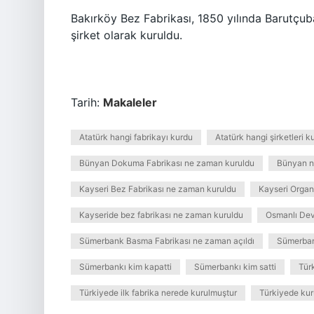
Bakırköy Bez Fabrikası, 1850 yılında Barutçu
şirket olarak kuruldu.
Tarih:
Makaleler
Atatürk hangi fabrikayı kurdu
Atatürk hangi şirketleri k
Bünyan Dokuma Fabrikası ne zaman kuruldu
Bünyan n
Kayseri Bez Fabrikası ne zaman kuruldu
Kayseri Organ
Kayseride bez fabrikası ne zaman kuruldu
Osmanlı Devl
Sümerbank Basma Fabrikası ne zaman açıldı
Sümerbank
Sümerbankı kim kapatti
Sümerbankı kim satti
Tür
Türkiyede ilk fabrika nerede kurulmuştur
Türkiyede kuru