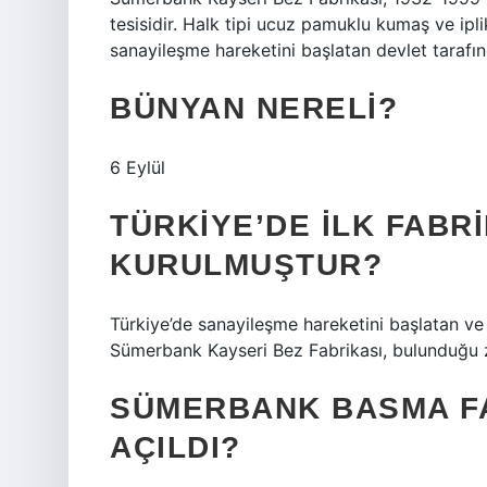
tesisidir. Halk tipi ucuz pamuklu kumaş ve ipl
sanayileşme hareketini başlatan devlet tarafında
BÜNYAN NERELI?
6 Eylül
TÜRKIYE’DE ILK FABR
KURULMUŞTUR?
Türkiye’de sanayileşme hareketini başlatan ve d
Sümerbank Kayseri Bez Fabrikası, bulunduğu z
SÜMERBANK BASMA FA
AÇILDI?