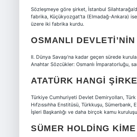
Sözleşmeye göre şirket, İstanbul Silahtarağa’da 
fabrika, Küçükyozgat’ta (Elmadağ-Ankara) ise 
üzere iki fabrika kurdu.
OSMANLI DEVLETI’NIN
II. Dünya Savaşı’na kadar geçen sürede kurulan
Anahtar Sözcükler: Osmanlı İmparatorluğu, sana
ATATÜRK HANGI ŞIRK
Türkiye Cumhuriyeti Devlet Demiryolları, Tür
Hıfzıssıhha Enstitüsü, Türkkuşu, Sümerbank, E
İşleri Başkanlığı ve daha birçok kamu kuruluş
SÜMER HOLDING KIME 