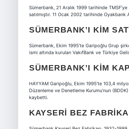
Sümerbank, 21 Aralık 1999 tarihinde TMSF’ye 
satılmıştır. 11 Ocak 2002 tarihinde Oyakbank A.Ş
SÜMERBANK’I KIM SAT
Sümerbank, Ekim 1995’te Garipoğlu Grup şirke
ismi altında kurulan VakıfBank ve Türkiye Geliş
SÜMERBANK’I KIM KAP
HAYYAM Garipoğlu, Ekim 1995’te 103,4 milyon 
Düzenleme ve Denetleme Kurumu’nun (BDDK) k
kaybetti.
KAYSERI BEZ FABRIK
Sümerbank Kayseri Bez Fabrikası, 1932-1999 yı