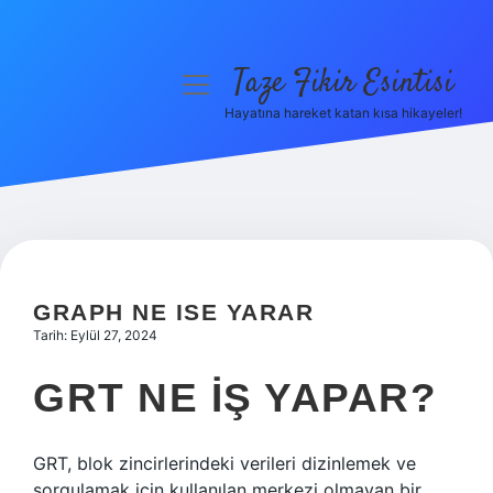
Taze Fikir Esintisi
menüyü
aç
Hayatına hareket katan kısa hikayeler!
Anasayfa
Gizlilik Politikası
Yasal Uyarı
Hakkımızda
GRAPH NE ISE YARAR
Tarih: Eylül 27, 2024
GRT NE IŞ YAPAR?
GRT, blok zincirlerindeki verileri dizinlemek ve
sorgulamak için kullanılan merkezi olmayan bir