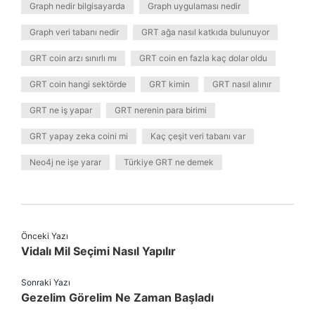
Graph nedir bilgisayarda
Graph uygulaması nedir
Graph veri tabanı nedir
GRT ağa nasıl katkıda bulunuyor
GRT coin arzı sınırlı mı
GRT coin en fazla kaç dolar oldu
GRT coin hangi sektörde
GRT kimin
GRT nasıl alınır
GRT ne iş yapar
GRT nerenin para birimi
GRT yapay zeka coini mi
Kaç çeşit veri tabanı var
Neo4j ne işe yarar
Türkiye GRT ne demek
Önceki Yazı
Vidalı Mil Seçimi Nasıl Yapılır
Sonraki Yazı
Gezelim Görelim Ne Zaman Başladı