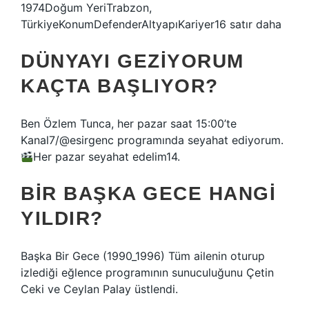
1974Doğum YeriTrabzon,
TürkiyeKonumDefenderAltyapıKariyer16 satır daha
DÜNYAYI GEZIYORUM
KAÇTA BAŞLIYOR?
Ben Özlem Tunca, her pazar saat 15:00’te
Kanal7/@esirgenc programında seyahat ediyorum.
Her pazar seyahat edelim14.
BIR BAŞKA GECE HANGI
YILDIR?
Başka Bir Gece (1990_1996) Tüm ailenin oturup
izlediği eğlence programının sunuculuğunu Çetin
Ceki ve Ceylan Palay üstlendi.