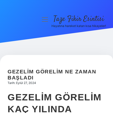
Taze Fikir Esintisi
menüyü
aç
Hayatına hareket katan kısa hikayeler!
Anasayfa
Gizlilik Politikası
Yasal Uyarı
Hakkımızda
GEZELIM GÖRELIM NE ZAMAN
BAŞLADI
Tarih: Eylül 27, 2024
GEZELIM GÖRELIM
KAÇ YILINDA