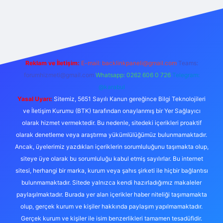
riş
Reklam ve İletişim:
E-mail:
backlinkpaneli@gmail.com
Teams:
forumhizmeti@gmail.com
Whatsapp: 0262 606 0 726
Telegram:
@karabul
Yasal Uyarı:
Sitemiz, 5651 Sayılı Kanun gereğince Bilgi Teknolojileri
ve İletişim Kurumu (BTK) tarafından onaylanmış bir Yer Sağlayıcı
olarak hizmet vermektedir. Bu nedenle, sitedeki içerikleri proaktif
olarak denetleme veya araştırma yükümlülüğümüz bulunmamaktadır.
Ancak, üyelerimiz yazdıkları içeriklerin sorumluluğunu taşımakta olup,
siteye üye olarak bu sorumluluğu kabul etmiş sayılırlar. Bu internet
sitesi, herhangi bir marka, kurum veya şahıs şirketi ile hiçbir bağlantısı
bulunmamaktadır. Sitede yalnızca kendi hazırladığımız makaleler
paylaşılmaktadır. Burada yer alan içerikler haber niteliği taşımamakta
olup, gerçek kurum ve kişiler hakkında paylaşım yapılmamaktadır.
Gerçek kurum ve kişiler ile isim benzerlikleri tamamen tesadüfidir.