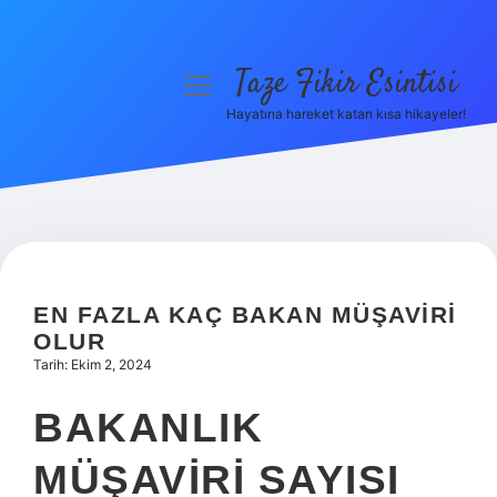
Taze Fikir Esintisi
menüyü
aç
Hayatına hareket katan kısa hikayeler!
Anasayfa
Gizlilik Politikası
Yasal Uyarı
Hakkımızda
EN FAZLA KAÇ BAKAN MÜŞAVIRI
OLUR
Tarih: Ekim 2, 2024
BAKANLIK
MÜŞAVIRI SAYISI