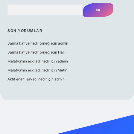
Arama
SON YORUMLAR
Sarma kafiye nedir örneği
için
admin
Sarma kafiye nedir örneği
için
Halil
Malatya’nın eski adı nedir
için
admin
Malatya’nın eski adı nedir
için
Metin
Aktif enerji sayacı nedir
için
admin
venilir bahis sitesi ilbet
betexper giriş