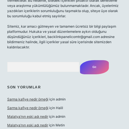
vermektedir. Bu nedenle, sitedeki içerikleri proaktif olarak denetleme
veya araştırma yükümlülüğümüz bulunmamaktadır. Ancak, üyelerimiz
yazdıkları içeriklerin sorumluluğunu taşımakta olup, siteye üye olarak
bu sorumluluğu kabul etmiş sayılırlar.
Sitemiz, kar amacı gütmeyen ve tamamen ücretsiz bir bilgi paylaşım
platformudur. Hukuka ve yasal düzenlemelere aykırı olduğunu
düşündüğünüz içerikleri,
backlinkpanelicomtr@gmail.com
adresine
bildirmeniz halinde, ilgili içerikler yasal süre içerisinde sitemizden
kaldırılacaktır.
Arama
SON YORUMLAR
Sarma kafiye nedir örneği
için
admin
Sarma kafiye nedir örneği
için
Halil
Malatya’nın eski adı nedir
için
admin
Malatya’nın eski adı nedir
için
Metin