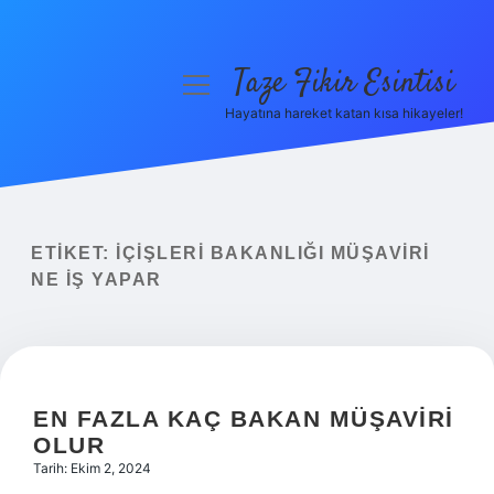
Taze Fikir Esintisi
menüyü
aç
Hayatına hareket katan kısa hikayeler!
Anasayfa
Gizlilik Politikası
Yasal Uyarı
ETIKET:
İÇIŞLERI BAKANLIĞI MÜŞAVIRI
NE IŞ YAPAR
Hakkımızda
EN FAZLA KAÇ BAKAN MÜŞAVIRI
OLUR
Tarih: Ekim 2, 2024