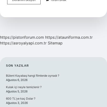
Fazla
Kaç
Bakan
Müşaviri
Olur
https://pistonforum.com
https://atauniforma.com.tr
https://asroyalyapi.com.tr
Sitemap
SIDEBAR
SON YAZILAR
Bülent Kayabaş hangi filmlerde oynadı ?
Ağustos 6, 2026
Kulak içi neyle temizlenir ?
Ağustos 5, 2026
600 TL’ye kaç Dolar ?
Ağustos 3, 2026