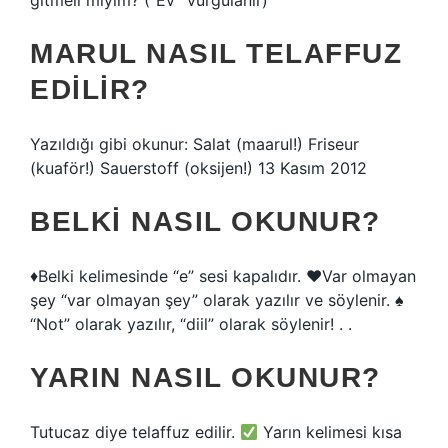
gitmeli miyim? (“Ev” vurgulanır)
MARUL NASIL TELAFFUZ
EDILIR?
Yazıldığı gibi okunur: Salat (maarul!) Friseur
(kuaför!) Sauerstoff (oksijen!) 13 Kasım 2012
BELKI NASIL OKUNUR?
♦️Belki kelimesinde “e” sesi kapalıdır. ♥️Var olmayan
şey “var olmayan şey” olarak yazılır ve söylenir. ♠️
“Not” olarak yazılır, “diil” olarak söylenir! . .
YARIN NASIL OKUNUR?
Tutucaz diye telaffuz edilir.
Yarın kelimesi kısa