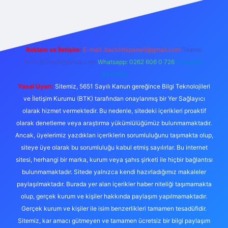
riş
Reklam ve İletişim:
E-mail:
backlinkpaneli@gmail.com
Teams:
forumhizmeti@gmail.com
Whatsapp: 0262 606 0 726
Telegram:
@karabul
Yasal Uyarı:
Sitemiz, 5651 Sayılı Kanun gereğince Bilgi Teknolojileri
ve İletişim Kurumu (BTK) tarafından onaylanmış bir Yer Sağlayıcı
olarak hizmet vermektedir. Bu nedenle, sitedeki içerikleri proaktif
olarak denetleme veya araştırma yükümlülüğümüz bulunmamaktadır.
Ancak, üyelerimiz yazdıkları içeriklerin sorumluluğunu taşımakta olup,
siteye üye olarak bu sorumluluğu kabul etmiş sayılırlar. Bu internet
sitesi, herhangi bir marka, kurum veya şahıs şirketi ile hiçbir bağlantısı
bulunmamaktadır. Sitede yalnızca kendi hazırladığımız makaleler
paylaşılmaktadır. Burada yer alan içerikler haber niteliği taşımamakta
olup, gerçek kurum ve kişiler hakkında paylaşım yapılmamaktadır.
Gerçek kurum ve kişiler ile isim benzerlikleri tamamen tesadüfidir.
Sitemiz, kar amacı gütmeyen ve tamamen ücretsiz bir bilgi paylaşım