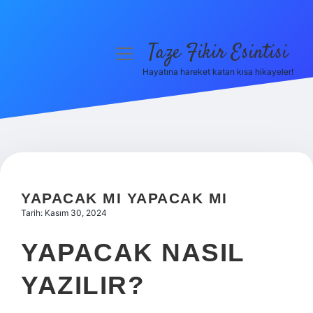
Taze Fikir Esintisi
menüyü
aç
Hayatına hareket katan kısa hikayeler!
Anasayfa
Gizlilik Politikası
Yasal Uyarı
Hakkımızda
YAPACAK MI YAPACAK MI
Tarih: Kasım 30, 2024
YAPACAK NASIL
YAZILIR?