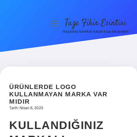
Taze Fikir Esintisi
menüyü
aç
Hayatına hareket katan kısa hikayeler!
Anasayfa
Gizlilik Politikası
Yasal Uyarı
Hakkımızda
ÜRÜNLERDE LOGO
KULLANMAYAN MARKA VAR
MIDIR
Tarih: Nisan 6, 2025
KULLANDIĞINIZ