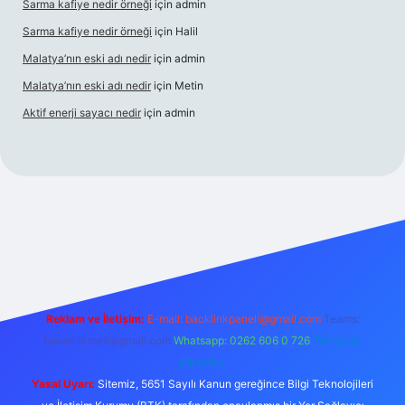
Sarma kafiye nedir örneği
için
admin
Sarma kafiye nedir örneği
için
Halil
Malatya’nın eski adı nedir
için
admin
Malatya’nın eski adı nedir
için
Metin
Aktif enerji sayacı nedir
için
admin
enilir bahis sitesi ilbet
betexper giriş
Reklam ve İletişim:
E-mail:
backlinkpaneli@gmail.com
Teams:
forumhizmeti@gmail.com
Whatsapp: 0262 606 0 726
Telegram:
@karabul
Yasal Uyarı:
Sitemiz, 5651 Sayılı Kanun gereğince Bilgi Teknolojileri