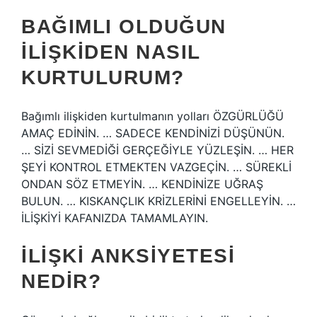
BAĞIMLI OLDUĞUN
ILIŞKIDEN NASIL
KURTULURUM?
Bağımlı ilişkiden kurtulmanın yolları ÖZGÜRLÜĞÜ
AMAÇ EDİNİN. … SADECE KENDİNİZİ DÜŞÜNÜN.
… SİZİ SEVMEDİĞİ GERÇEĞİYLE YÜZLEŞİN. … HER
ŞEYİ KONTROL ETMEKTEN VAZGEÇİN. … SÜREKLİ
ONDAN SÖZ ETMEYİN. … KENDİNİZE UĞRAŞ
BULUN. … KISKANÇLIK KRİZLERİNİ ENGELLEYİN. …
İLİŞKİYİ KAFANIZDA TAMAMLAYIN.
İLIŞKI ANKSIYETESI
NEDIR?