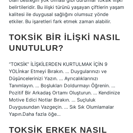
olan desteğin yok olması gibi durumlar toksik ilişki
belirtileridir. Bu ilişki türünü yaşayan çiftlerin yaşam
kalitesi ile duygusal sağlığını olumsuz yönde
etkiler. Bu işaretleri fark etmek zaman alabilir.
TOKSIK BIR ILIŞKI NASIL
UNUTULUR?
“TOKSİK” İLİŞKİLERDEN KURTULMAK İÇİN 9
YOLİnkar Etmeyi Bırakın. … Duygularınızı ve
Düşüncelerinizi Yazın. … Ayrıcalıklarınızı
Tanımlayın. … Boşlukları Doldurmayı Öğrenin. …
Pozitif Bir Arkadaş Ortamı Oluşturun. … Kendinize
Motive Edici Notlar Bırakın. … Suçluluk
Duygusundan Vazgeçin. … Sık Sık Olumlamalar
Yapın.Daha fazla öğe…
TOKSIK ERKEK NASIL