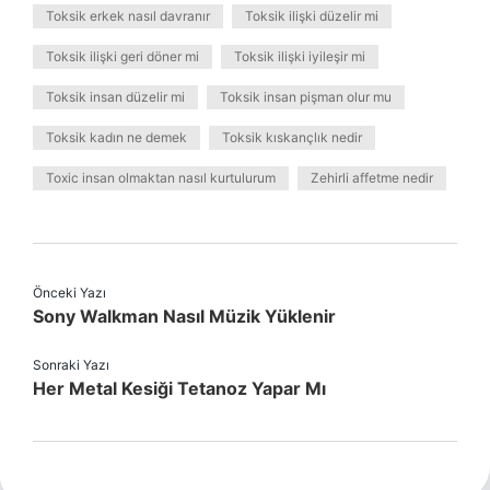
Toksik erkek nasıl davranır
Toksik ilişki düzelir mi
Toksik ilişki geri döner mi
Toksik ilişki iyileşir mi
Toksik insan düzelir mi
Toksik insan pişman olur mu
Toksik kadın ne demek
Toksik kıskançlık nedir
Toxic insan olmaktan nasıl kurtulurum
Zehirli affetme nedir
Önceki Yazı
Sony Walkman Nasıl Müzik Yüklenir
Sonraki Yazı
Her Metal Kesiği Tetanoz Yapar Mı