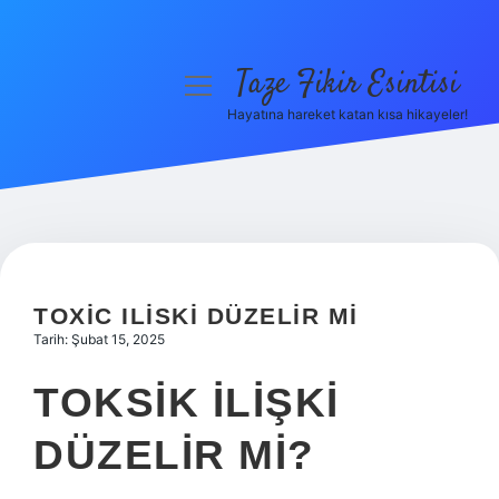
Taze Fikir Esintisi
menüyü
aç
Hayatına hareket katan kısa hikayeler!
Anasayfa
Gizlilik Politikası
Yasal Uyarı
Hakkımızda
TOXIC ILISKI DÜZELIR MI
Tarih: Şubat 15, 2025
TOKSIK ILIŞKI
DÜZELIR MI?