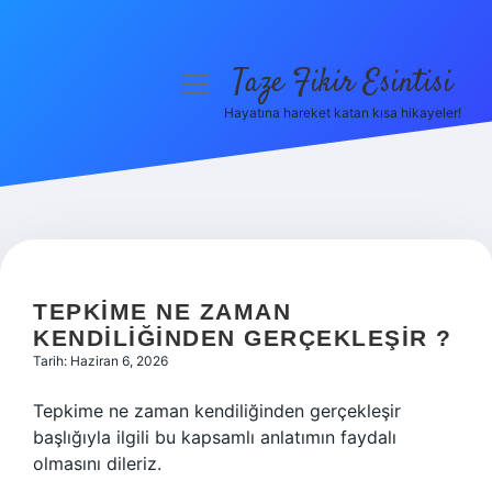
Taze Fikir Esintisi
menüyü
aç
Hayatına hareket katan kısa hikayeler!
Anasayfa
Gizlilik Politikası
Yasal Uyarı
Hakkımızda
TEPKIME NE ZAMAN
KENDILIĞINDEN GERÇEKLEŞIR ?
Tarih: Haziran 6, 2026
Tepkime ne zaman kendiliğinden gerçekleşir
başlığıyla ilgili bu kapsamlı anlatımın faydalı
olmasını dileriz.