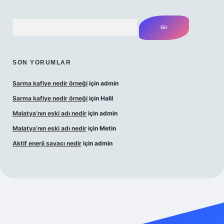
Arama
SON YORUMLAR
Sarma kafiye nedir örneği
için
admin
Sarma kafiye nedir örneği
için
Halil
Malatya’nın eski adı nedir
için
admin
Malatya’nın eski adı nedir
için
Metin
Aktif enerji sayacı nedir
için
admin
lbet güncel giriş adresi
güvenilir bahis sitesi ilbet
betexper g