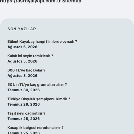
https://asroyalyapi.com.tr
Sitemap
SIDEBAR
SON YAZILAR
Bülent Kayabaş hangi filmlerde oynadı ?
Ağustos 6, 2026
Kulak içi neyle temizlenir ?
Ağustos 5, 2026
600 TL’ye kaç Dolar ?
Ağustos 3, 2026
50 bin TL’ye kaç gram altın alınır ?
Temmuz 30, 2026
Türkiye Okçuluk şampiyonu kimdir ?
Temmuz 28, 2026
Taşıt neyi çağrıştırır ?
Temmuz 25, 2026
Kasaplık belgesi nereden alınır ?
Temmuz 25, 2026