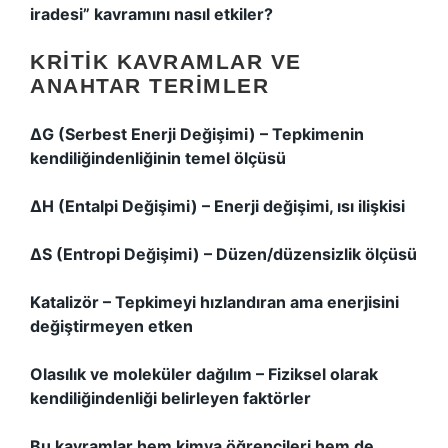
iradesi” kavramını nasıl etkiler?
KRITIK KAVRAMLAR VE
ANAHTAR TERIMLER
ΔG (Serbest Enerji Değişimi)
– Tepkimenin
kendiliğindenliğinin temel ölçüsü
ΔH (Entalpi Değişimi)
– Enerji değişimi, ısı ilişkisi
ΔS (Entropi Değişimi)
– Düzen/düzensizlik ölçüsü
Katalizör
– Tepkimeyi hızlandıran ama enerjisini
değiştirmeyen etken
Olasılık ve moleküler dağılım
– Fiziksel olarak
kendiliğindenliği belirleyen faktörler
Bu kavramlar hem kimya öğrencileri hem de