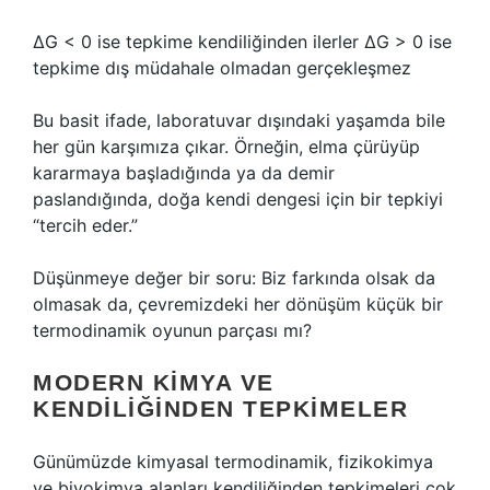
ΔG < 0 ise tepkime kendiliğinden ilerler ΔG > 0 ise
tepkime dış müdahale olmadan gerçekleşmez
Bu basit ifade, laboratuvar dışındaki yaşamda bile
her gün karşımıza çıkar. Örneğin, elma çürüyüp
kararmaya başladığında ya da demir
paslandığında, doğa kendi dengesi için bir tepkiyi
“tercih eder.”
Düşünmeye değer bir soru: Biz farkında olsak da
olmasak da, çevremizdeki her dönüşüm küçük bir
termodinamik oyunun parçası mı?
MODERN KIMYA VE
KENDILIĞINDEN TEPKIMELER
Günümüzde kimyasal termodinamik, fizikokimya
ve biyokimya alanları kendiliğinden tepkimeleri çok