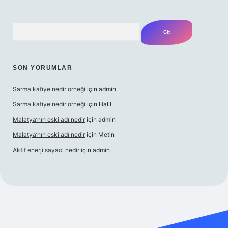
Arama
SON YORUMLAR
Sarma kafiye nedir örneği
için
admin
Sarma kafiye nedir örneği
için
Halil
Malatya’nın eski adı nedir
için
admin
Malatya’nın eski adı nedir
için
Metin
Aktif enerji sayacı nedir
için
admin
si
güvenilir bahis sitesi ilbet
betexper giriş