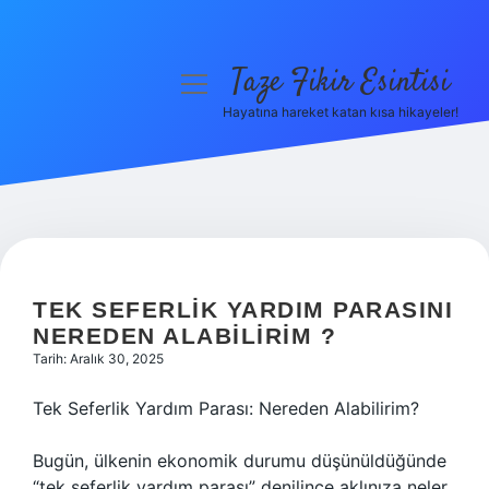
Taze Fikir Esintisi
menüyü
aç
Hayatına hareket katan kısa hikayeler!
Anasayfa
Gizlilik Politikası
Yasal Uyarı
Hakkımızda
TEK SEFERLIK YARDIM PARASINI
NEREDEN ALABILIRIM ?
Tarih: Aralık 30, 2025
Tek Seferlik Yardım Parası: Nereden Alabilirim?
Bugün, ülkenin ekonomik durumu düşünüldüğünde
“tek seferlik yardım parası” denilince aklınıza neler