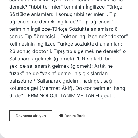
demek? “tıbbi terimler” teriminin İngilizce-Türkçe
Sözlükte anlamları: 1 sonuç tıbbi terimler i. Tıp
öğrencisi ne demek İngilizce? “Tıp öğrencisi”
teriminin İngilizce-Türkçe Sözlükte anlamları: 6
sonuç Tıp öğrencisi i. Doktor İngilizce ne? “doktor”
kelimesinin İngilizce-Türkçe sözlükteki anlamları:
26 sonuç doctor i. Tıpış tıpış gelmek ne demek? ѻ
Sallanarak gelmek (gidmek): 1. Nezaketli bir
şekilde sallanarak gelmek (gidmek): Artık ne
“uzak” ne de “yakın” deme, iniş çıkışlardan
bahsetme / Sallanarak gidelim, hadi gel, sağ
kolumda gel (Mehmet Âkif). Doktor terimleri hangi
dilde? TERMİNOLOJİ, TANIM VE TARİH geçti…
Tıpış
Devamını okuyun
Yorum Bırak
Tıpış
Ingilizce
Ne
Demek