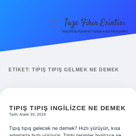
Taze Fikir Esintisi
menüyü
aç
Hayatına hareket katan kısa hikayeler!
Anasayfa
Gizlilik Politikası
Yasal Uyarı
ETIKET:
TIPIŞ TIPIŞ GELMEK NE DEMEK
Hakkımızda
TIPIŞ TIPIŞ INGILIZCE NE DEMEK
Tarih: Aralık 30, 2024
Tıpış tıpış gelecek ne demek? Hızlı yürüyün, kısa
adımlarla hızlı yürüyün. Tıbbi terimler İngilizce ne