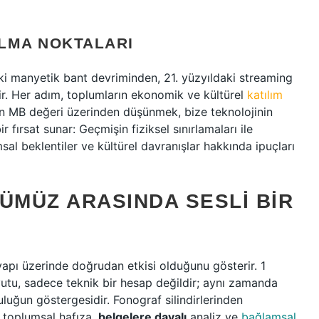
LMA NOKTALARI
daki manyetik bant devriminden, 21. yüzyıldaki streaming
rir. Her adım, toplumların ekonomik ve kültürel
katılım
ğin MB değeri üzerinden düşünmek, bize teknolojinin
r fırsat sunar: Geçmişin fiziksel sınırlamaları ile
sal beklentiler ve kültürel davranışlar hakkında ipuçları
ÜMÜZ ARASINDA SESLI BIR
yapı üzerinde doğrudan etkisi olduğunu gösterir. 1
utu, sadece teknik bir hesap değildir; aynı zamanda
uğun göstergesidir. Fonograf silindirlerinden
 toplumsal hafıza,
belgelere dayalı
analiz ve
bağlamsal