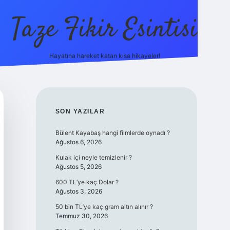
Taze Fikir Esintisi
Hayatına hareket katan kısa hikayeler!
ilbet güncel giriş adresi
güven
SIDEBAR
SON YAZILAR
Bülent Kayabaş hangi filmlerde oynadı ?
Ağustos 6, 2026
Kulak içi neyle temizlenir ?
Ağustos 5, 2026
600 TL’ye kaç Dolar ?
Ağustos 3, 2026
50 bin TL’ye kaç gram altın alınır ?
Temmuz 30, 2026