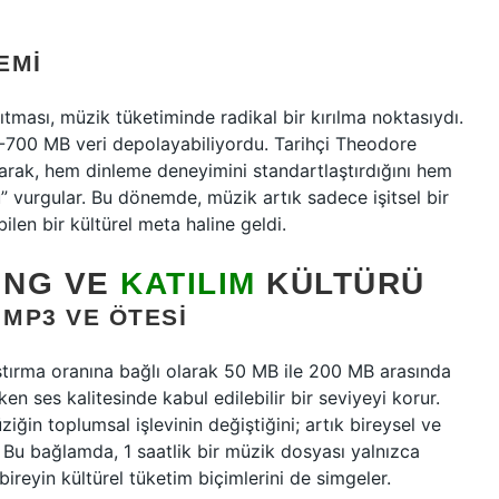
EMI
ıtması, müzik tüketiminde radikal bir kırılma noktasıydı.
-700 MB veri depolayabiliyordu. Tarihçi Theodore
rarak, hem dinleme deneyimini standartlaştırdığını hem
 vurgular. Bu dönemde, müzik artık sadece işitsel bir
ilen bir kültürel meta haline geldi.
ING VE
KATILIM
KÜLTÜRÜ
 MP3 VE ÖTESI
ştırma oranına bağlı olarak 50 MB ile 200 MB arasında
en ses kalitesinde kabul edilebilir bir seviyeyi korur.
iğin toplumsal işlevinin değiştiğini; artık bireysel ve
. Bu bağlamda, 1 saatlik bir müzik dosyası yalnızca
reyin kültürel tüketim biçimlerini de simgeler.