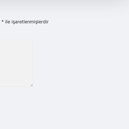
r
*
ile işaretlenmişlerdir