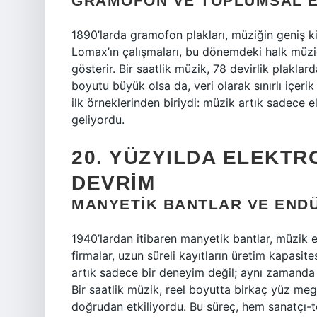
GRAMOFON VE TOPLUMSAL E
1890’larda gramofon plakları, müziğin geniş kit
Lomax’ın çalışmaları, bu dönemdeki halk müziğ
gösterir. Bir saatlik müzik, 78 devirlik plaklarda
boyutu büyük olsa da, veri olarak sınırlı içeri
ilk örneklerinden biriydi: müzik artık sadece el
geliyordu.
20. YÜZYILDA ELEKTRO
DEVRIM
MANYETIK BANTLAR VE END
1940’lardan itibaren manyetik bantlar, müzik e
firmalar, uzun süreli kayıtların üretim kapasit
artık sadece bir deneyim değil; aynı zamanda 
Bir saatlik müzik, reel boyutta birkaç yüz me
doğrudan etkiliyordu. Bu süreç, hem sanatçı-top