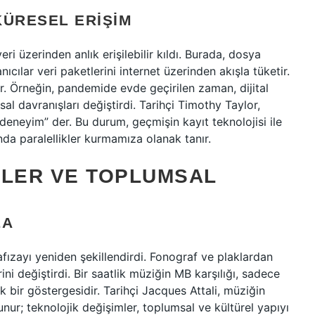
KÜRESEL ERIŞIM
ri üzerinden anlık erişilebilir kıldı. Burada, dosya
ıcılar veri paketlerini internet üzerinden akışla tüketir.
ar. Örneğin, pandemide evde geçirilen zaman, dijital
sal davranışları değiştirdi. Tarihçi Timothy Taylor,
 deneyim” der. Bu durum, geçmişin kayıt teknolojisi ile
da paralellikler kurmamıza olanak tanır.
KLER VE TOPLUMSAL
ZA
afızayı yeniden şekillendirdi. Fonograf ve plaklardan
ini değiştirdi. Bir saatlik müziğin MB karşılığı, sadece
bir göstergesidir. Tarihçi Jacques Attali, müziğin
ur; teknolojik değişimler, toplumsal ve kültürel yapıyı