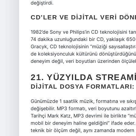
değiştirdi.
CD’LER VE DIJITAL VERI DÖN
1982’de Sony ve Philips’in CD teknolojisini tan
74 dakika uzunluğundaki bir CD, yaklaşık 650
Gracyk, CD teknolojisinin “müziği sayısallaştı
de koleksiyonculuk kültürünü dönüştürdüğünü”
deneyim değil, veri boyutları üzerinden ölçüleb
21. YÜZYILDA STREAM
DIJITAL DOSYA FORMATLARI:
Günümüzde 1 saatlik müzik, formatına ve sıkı
değişebilir. MP3 formatı, veri boyutunu azaltırk
Tarihçi Mark Katz, MP3 devrimi ile birlikte “müz
mobil bir deneyim haline geldiğini” ifade eder
teknik bir ölçüm değil, aynı zamanda modern bi