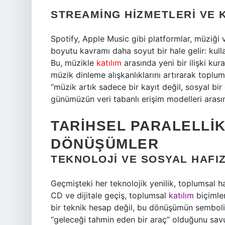
STREAMING HIZMETLERI VE 
Spotify, Apple Music gibi platformlar, müziği ve
boyutu kavramı daha soyut bir hale gelir: kullan
Bu, müzikle
katılım
arasında yeni bir ilişki kur
müzik dinleme alışkanlıklarını artırarak toplum
“müzik artık sadece bir kayıt değil, sosyal bir
günümüzün veri tabanlı erişim modelleri arasın
TARIHSEL PARALELLI
DÖNÜŞÜMLER
TEKNOLOJI VE SOSYAL HAFI
Geçmişteki her teknolojik yenilik, toplumsal h
CD ve dijitale geçiş, toplumsal
katılım
biçimler
bir teknik hesap değil, bu dönüşümün sembolik 
“geleceği tahmin eden bir araç” olduğunu savun