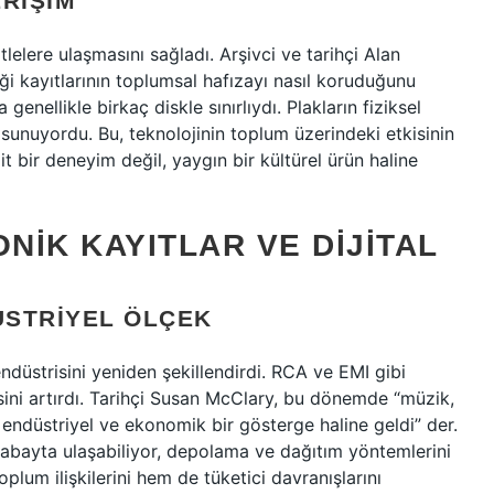
RIŞIM
lelere ulaşmasını sağladı. Arşivci ve tarihçi Alan
i kayıtlarının toplumsal hafızayı nasıl koruduğunu
 genellikle birkaç diskle sınırlıydı. Plakların fiziksel
k sunuyordu. Bu, teknolojinin toplum üzerindeki etkisinin
it bir deneyim değil, yaygın bir kültürel ürün haline
NIK KAYITLAR VE DIJITAL
ÜSTRIYEL ÖLÇEK
ndüstrisini yeniden şekillendirdi. RCA ve EMI gibi
esini artırdı. Tarihçi Susan McClary, bu dönemde “müzik,
endüstriyel ve ekonomik bir gösterge haline geldi” der.
gabayta ulaşabiliyor, depolama ve dağıtım yöntemlerini
lum ilişkilerini hem de tüketici davranışlarını