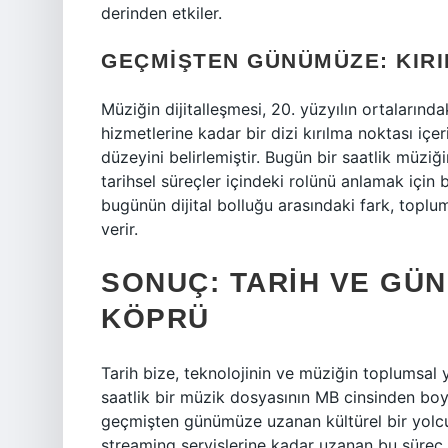
derinden etkiler.
GEÇMIŞTEN GÜNÜMÜZE: KIRI
Müziğin dijitalleşmesi, 20. yüzyılın ortaların
hizmetlerine kadar bir dizi kırılma noktası içe
düzeyini belirlemiştir. Bugün bir saatlik müzi
tarihsel süreçler içindeki rolünü anlamak için bi
bugünün dijital bolluğu arasındaki fark, toplum
verir.
SONUÇ: TARIH VE GÜN
KÖPRÜ
Tarih bize, teknolojinin ve müziğin toplumsal 
saatlik bir müzik dosyasının MB cinsinden boy
geçmişten günümüze uzanan kültürel bir yolcul
streaming servislerine kadar uzanan bu süreç,