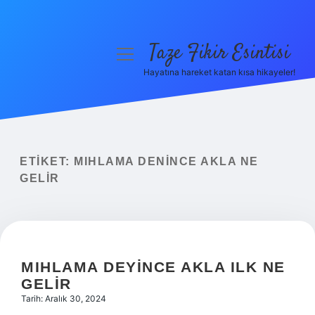
Taze Fikir Esintisi
menüyü
aç
Hayatına hareket katan kısa hikayeler!
Anasayfa
Gizlilik Politikası
Yasal Uyarı
ETIKET:
MIHLAMA DENINCE AKLA NE
GELIR
Hakkımızda
MIHLAMA DEYINCE AKLA ILK NE
GELIR
Tarih: Aralık 30, 2024