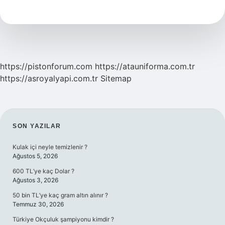
Akla
Ilk
Ne
Gelir
https://pistonforum.com
https://atauniforma.com.tr
https://asroyalyapi.com.tr
Sitemap
SIDEBAR
SON YAZILAR
Kulak içi neyle temizlenir ?
Ağustos 5, 2026
600 TL’ye kaç Dolar ?
Ağustos 3, 2026
50 bin TL’ye kaç gram altın alınır ?
Temmuz 30, 2026
Türkiye Okçuluk şampiyonu kimdir ?