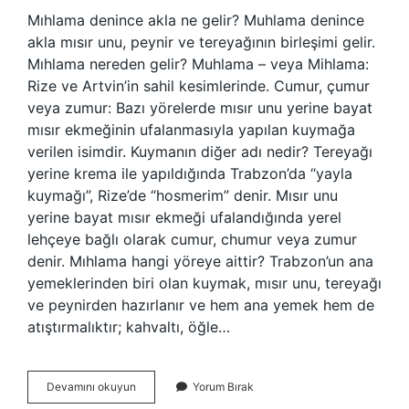
Mıhlama denince akla ne gelir? Muhlama denince
akla mısır unu, peynir ve tereyağının birleşimi gelir.
Mıhlama nereden gelir? Muhlama – veya Mihlama:
Rize ve Artvin’in sahil kesimlerinde. Cumur, çumur
veya zumur: Bazı yörelerde mısır unu yerine bayat
mısır ekmeğinin ufalanmasıyla yapılan kuymağa
verilen isimdir. Kuymanın diğer adı nedir? Tereyağı
yerine krema ile yapıldığında Trabzon’da “yayla
kuymağı”, Rize’de “hosmerim” denir. Mısır unu
yerine bayat mısır ekmeği ufalandığında yerel
lehçeye bağlı olarak cumur, chumur veya zumur
denir. Mıhlama hangi yöreye aittir? Trabzon’un ana
yemeklerinden biri olan kuymak, mısır unu, tereyağı
ve peynirden hazırlanır ve hem ana yemek hem de
atıştırmalıktır; kahvaltı, öğle…
Mıhlama
Devamını okuyun
Yorum Bırak
Deyince