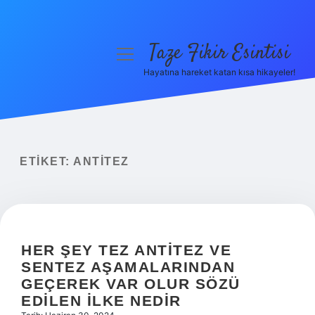
Taze Fikir Esintisi
menüyü
aç
Hayatına hareket katan kısa hikayeler!
Anasayfa
Gizlilik Politikası
Yasal Uyarı
ETIKET:
ANTITEZ
Hakkımızda
HER ŞEY TEZ ANTITEZ VE
SENTEZ AŞAMALARINDAN
GEÇEREK VAR OLUR SÖZÜ
EDILEN ILKE NEDIR