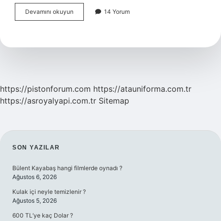
Her
Devamını okuyun
14 Yorum
şey
tez
antitez
ve
sentez
aşamalarından
geçerek
var
https://pistonforum.com
https://atauniforma.com.tr
olur
https://asroyalyapi.com.tr
Sitemap
sözü
edilen
ilke
nedir
SIDEBAR
SON YAZILAR
Bülent Kayabaş hangi filmlerde oynadı ?
Ağustos 6, 2026
Kulak içi neyle temizlenir ?
Ağustos 5, 2026
600 TL’ye kaç Dolar ?