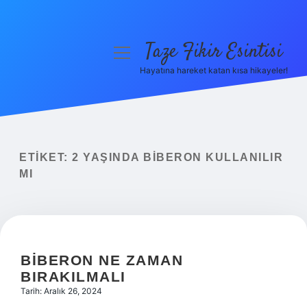
Taze Fikir Esintisi
menüyü
aç
Hayatına hareket katan kısa hikayeler!
Anasayfa
Gizlilik Politikası
Yasal Uyarı
ETIKET:
2 YAŞINDA BIBERON KULLANILIR
MI
Hakkımızda
BIBERON NE ZAMAN
BIRAKILMALI
Tarih: Aralık 26, 2024