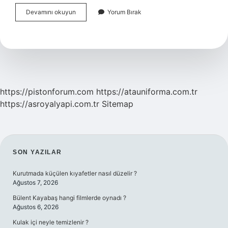
Biberon
Devamını okuyun
Yorum Bırak
Ne
Zaman
Bırakılmalı
https://pistonforum.com
https://atauniforma.com.tr
https://asroyalyapi.com.tr
Sitemap
SIDEBAR
SON YAZILAR
Kurutmada küçülen kıyafetler nasıl düzelir ?
Ağustos 7, 2026
Bülent Kayabaş hangi filmlerde oynadı ?
Ağustos 6, 2026
Kulak içi neyle temizlenir ?