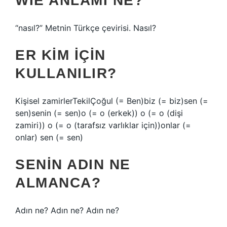
WIE ANLAMI NE?
“nasıl?” Metnin Türkçe çevirisi. Nasıl?
ER KIM IÇIN
KULLANILIR?
Kişisel zamirlerTekilÇoğul (= Ben)biz (= biz)sen (=
sen)senin (= sen)o (= o (erkek)) o (= o (dişi
zamiri)) o (= o (tarafsız varlıklar için))onlar (=
onlar) sen (= sen)
SENIN ADIN NE
ALMANCA?
Adın ne? Adın ne? Adın ne?