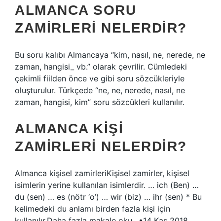
ALMANCA SORU
ZAMIRLERI NELERDIR?
Bu soru kalıbı Almancaya “kim, nasıl, ne, nerede, ne
zaman, hangisi_ vb.” olarak çevrilir. Cümledeki
çekimli fiilden önce ve gibi soru sözcükleriyle
oluşturulur. Türkçede “ne, ne, nerede, nasıl, ne
zaman, hangisi, kim” soru sözcükleri kullanılır.
ALMANCA KIŞI
ZAMIRLERI NELERDIR?
Almanca kişisel zamirleriKişisel zamirler, kişisel
isimlerin yerine kullanılan isimlerdir. … ich (Ben) …
du (sen) … es (nötr ‘o’) … wir (biz) … ihr (sen) * Bu
kelimedeki du anlamı birden fazla kişi için
kullanılır.Daha fazla makale oku…•14 Kas 2018