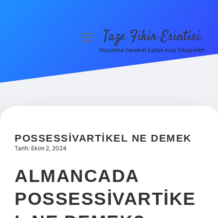
Taze Fikir Esintisi
menüyü
aç
Hayatına hareket katan kısa hikayeler!
Anasayfa
Gizlilik Politikası
Yasal Uyarı
Hakkımızda
POSSESSIVARTIKEL NE DEMEK
Tarih: Ekim 2, 2024
ALMANCADA
POSSESSIVARTIKE