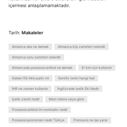
içermesi anlaşılamamaktadır.
Tarih:
Makaleler
Almanca des ne demek
Almanca kişi zamirleri nelerdir
Almanca soru zamirleri nelerdir
Almancada possessivartikel ne demek
Er kim için kullanılır
Geben fiili Akkusativ mi
Genitiv ismin hangi hali
İHR ne zaman kullanılır
İngilizcede iyelik Eki Nedir
İyelik zamiri nedir
Mein meine neye göre
Possessivartikel im nominativ nedir
Possessivpronomen nedir Türkçe
Pronouns ne işe yarar