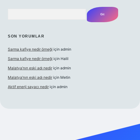
Arama
SON YORUMLAR
Sarma kafiye nedir örneği
için
admin
Sarma kafiye nedir örneği
için
Halil
Malatya’nın eski adı nedir
için
admin
Malatya’nın eski adı nedir
için
Metin
Aktif enerji sayacı nedir
için
admin
güvenilir bahis sitesi ilbet
betexper giriş