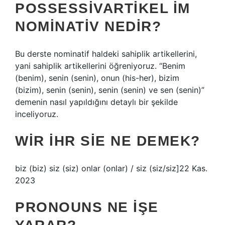
POSSESSIVARTIKEL IM
NOMINATIV NEDIR?
Bu derste nominatif haldeki sahiplik artikellerini,
yani sahiplik artikellerini öğreniyoruz. “Benim
(benim), senin (senin), onun (his-her), bizim
(bizim), senin (senin), senin (senin) ve sen (senin)”
demenin nasıl yapıldığını detaylı bir şekilde
inceliyoruz.
WIR IHR SIE NE DEMEK?
biz (biz) siz (siz) onlar (onlar) / siz (siz/siz]22 Kas.
2023
PRONOUNS NE IŞE