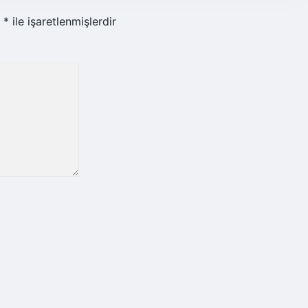
r
*
ile işaretlenmişlerdir