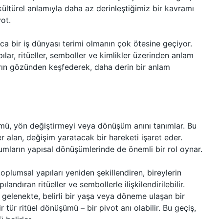
kültürel anlamıyla daha az derinleştiğimiz bir kavramı
vot.
zca bir iş dünyası terimi olmanın çok ötesine geçiyor.
lar, ritüeller, semboller ve kimlikler üzerinden anlam
ların gözünden keşfederek, daha derin bir anlam
şümü, yön değiştirmeyi veya dönüşüm anını tanımlar. Bu
r alan, değişim yaratacak bir hareketi işaret eder.
umların yapısal dönüşümlerinde de önemli bir rol oynar.
toplumsal yapıları yeniden şekillendiren, bireylerin
landıran ritüeller ve sembollerle ilişkilendirilebilir.
 gelenekte, belirli bir yaşa veya döneme ulaşan bir
r tür ritüel dönüşümü – bir pivot anı olabilir. Bu geçiş,