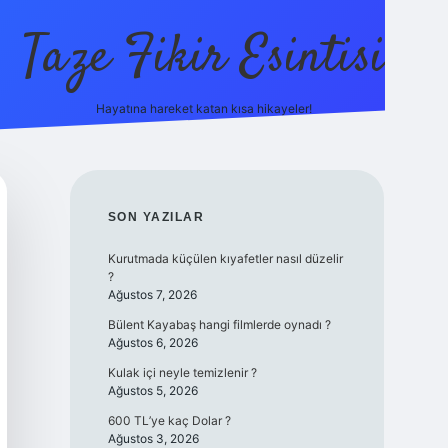
Taze Fikir Esintisi
Hayatına hareket katan kısa hikayeler!
ilbet güncel giriş adresi
güvenilir bahis sitesi 
SIDEBAR
SON YAZILAR
Kurutmada küçülen kıyafetler nasıl düzelir
?
Ağustos 7, 2026
Bülent Kayabaş hangi filmlerde oynadı ?
Ağustos 6, 2026
Kulak içi neyle temizlenir ?
Ağustos 5, 2026
600 TL’ye kaç Dolar ?
Ağustos 3, 2026