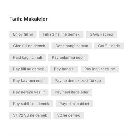
Tarih:
Makaleler
Enjoy fiil mi
Fiilin 3 hali ne demek
GAVE kaçıncı
Give fiili ne demek
Gone hangi zaman
Got fiili nedir
Paid kaçıncı hali
Pay anlamlısı nedir
Pay fiili ne demek
Pay hangisi
Pay ingilizcesi ne
Pay kavramı nedir
Pay ne demek eski Türkçe
Pay nereye yazılır
Pay neyi ifade eder
Pay sahibi ne demek
Payed mi paid mi
V1 V2 V3 ne demek
V2 ne demek