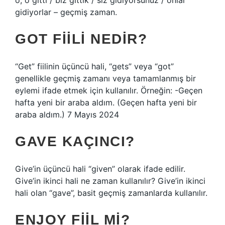
o, o gitti / biz gittik / siz gidiyorsunuz / onlar
gidiyorlar – geçmiş zaman.
GOT FIILI NEDIR?
“Get” fiilinin üçüncü hali, “gets” veya “got”
genellikle geçmiş zamanı veya tamamlanmış bir
eylemi ifade etmek için kullanılır. Örneğin: -Geçen
hafta yeni bir araba aldım. (Geçen hafta yeni bir
araba aldım.) 7 Mayıs 2024
GAVE KAÇINCI?
Give’in üçüncü hali “given” olarak ifade edilir.
Give’in ikinci hali ne zaman kullanılır? Give’in ikinci
hali olan “gave”, basit geçmiş zamanlarda kullanılır.
ENJOY FIIL MI?