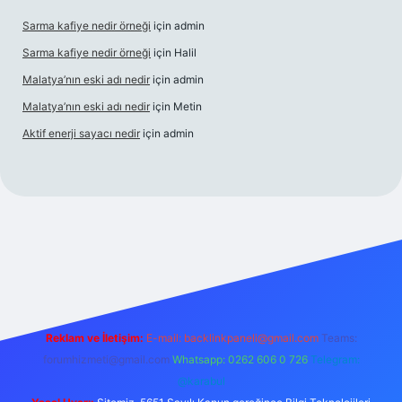
Sarma kafiye nedir örneği
için
admin
Sarma kafiye nedir örneği
için
Halil
Malatya’nın eski adı nedir
için
admin
Malatya’nın eski adı nedir
için
Metin
Aktif enerji sayacı nedir
için
admin
esi
güvenilir bahis sitesi ilbet
betexper giriş
Reklam ve İletişim:
E-mail:
backlinkpaneli@gmail.com
Teams:
forumhizmeti@gmail.com
Whatsapp: 0262 606 0 726
Telegram:
@karabul