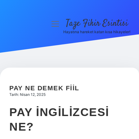
Taze Fikir Esintisi
menüyü
aç
Hayatına hareket katan kısa hikayeler!
Anasayfa
Gizlilik Politikası
Yasal Uyarı
Hakkımızda
PAY NE DEMEK FIIL
Tarih: Nisan 12, 2025
PAY INGILIZCESI
NE?