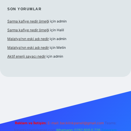
SON YORUMLAR
Sarma kafiye nedir örneği
için
admin
Sarma kafiye nedir örneği
için
Halil
Malatya’nın eski adı nedir
için
admin
Malatya’nın eski adı nedir
için
Metin
Aktif enerji sayacı nedir
için
admin
esi
güvenilir bahis sitesi ilbet
betexper giriş
Reklam ve İletişim:
E-mail:
backlinkpaneli@gmail.com
Teams:
forumhizmeti@gmail.com
Whatsapp: 0262 606 0 726
Telegram: