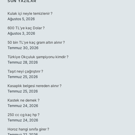
SIDEBAR
SON YAZILAR
Kulak içi neyle temizlenir ?
Ağustos 5, 2026
600 TL’ye kaç Dolar ?
Ağustos 3, 2026
50 bin TL’ye kaç gram altın alınır ?
Temmuz 30, 2026
Türkiye Okçuluk şampiyonu kimdir ?
Temmuz 28, 2026
Taşıt neyi çağrıştırır ?
Temmuz 25, 2026
Kasaplık belgesi nereden alınır ?
Temmuz 25, 2026
Kastek ne demek ?
Temmuz 24, 2026
250 cc cg kaç hp ?
Temmuz 24, 2026
Horoz hangi sınıfa girer ?
Temmuz 22, 2026