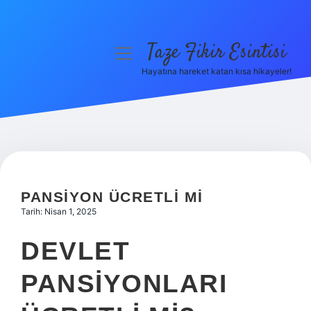
Taze Fikir Esintisi
menüyü
aç
Hayatına hareket katan kısa hikayeler!
Anasayfa
Gizlilik Politikası
Yasal Uyarı
Hakkımızda
PANSIYON ÜCRETLI MI
Tarih: Nisan 1, 2025
DEVLET
PANSIYONLARI