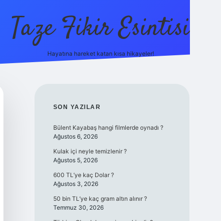
Taze Fikir Esintisi
Hayatına hareket katan kısa hikayeler!
ilbet güncel giriş adresi
güven
SIDEBAR
SON YAZILAR
Bülent Kayabaş hangi filmlerde oynadı ?
Ağustos 6, 2026
Kulak içi neyle temizlenir ?
Ağustos 5, 2026
600 TL’ye kaç Dolar ?
Ağustos 3, 2026
50 bin TL’ye kaç gram altın alınır ?
Temmuz 30, 2026