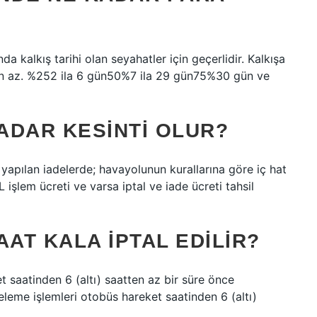
ında kalkış tarihi olan seyahatler için geçerlidir. Kalkışa
nden az. %252 ila 6 gün50%7 ila 29 gün75%30 gün ve
KADAR KESINTI OLUR?
la yapılan iadelerde; havayolunun kurallarına göre iç hat
TL işlem ücreti ve varsa iptal ve iade ücreti tahsil
AAT KALA IPTAL EDILIR?
t saatinden 6 (altı) saatten az bir süre önce
teleme işlemleri otobüs hareket saatinden 6 (altı)