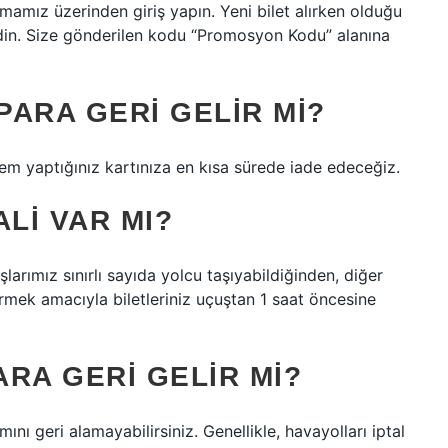
amamız üzerinden giriş yapın. Yeni bilet alırken olduğu
idin. Size gönderilen kodu “Promosyon Kodu” alanına
PARA GERI GELIR MI?
işlem yaptığınız kartınıza en kısa sürede iade edeceğiz.
LI VAR MI?
Uçuşlarımız sınırlı sayıda yolcu taşıyabildiğinden, diğer
rmek amacıyla biletleriniz uçuştan 1 saat öncesine
ARA GERI GELIR MI?
ını geri alamayabilirsiniz. Genellikle, havayolları iptal