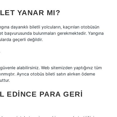
LET YANAR MI?
gına dayanıklı biletli yolcuların, kaçırılan otobüsün
bilet başvurusunda bulunmaları gerekmektedir. Yangına
larda geçerli değildir.
?
i güvenle alabilirsiniz. Web sitemizden yaptığınız tüm
alınmıştır. Ayrıca otobüs bileti satın alırken ödeme
ttur.
AL EDINCE PARA GERI