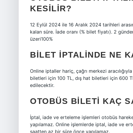
KESILIR?
12 Eylül 2024 ile 16 Aralık 2024 tarihleri ​​aras
kalan süre. İade oranı (% bilet fiyatı). 2 gü
üzeri100%
BILET IPTALINDE NE 
Online iptaller hariç, çağrı merkezi aracılığıy
biletleri için 100 TL, dış hat biletleri için 600 
edilecektir.
OTOBÜS BILETI KAÇ S
İptal, iade ve erteleme işlemleri otobüs hareke
yapılamaz. Online işlemlerde iptal, iade ve er
saatten az bir süre önce yapılamaz.