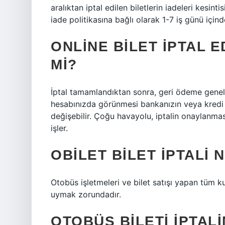
aralıktan iptal edilen biletlerin iadeleri kesin
iade politikasına bağlı olarak 1-7 iş günü içind
ONLINE BILET IPTAL 
MI?
İptal tamamlandıktan sonra, geri ödeme genell
hesabınızda görünmesi bankanızın veya kredi ka
değişebilir. Çoğu havayolu, iptalin onaylanmas
işler.
OBILET BILET IPTALI
Otobüs işletmeleri ve bilet satışı yapan tüm k
uymak zorundadır.
OTOBÜS BILETI IPTAL