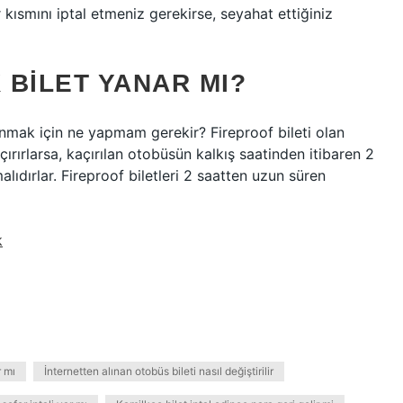
 kısmını iptal etmeniz gerekirse, seyahat ettiğiniz
 BILET YANAR MI?
nmak için ne yapmam gerekir? Fireproof bileti olan
çırırlarsa, kaçırılan otobüsün kalkış saatinden itibaren 2
lıdırlar. Fireproof biletleri 2 saatten uzun süren
k
r mı
İnternetten alınan otobüs bileti nasıl değiştirilir