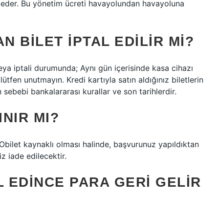
ade eder. Bu yönetim ücreti havayolundan havayoluna
N BILET IPTAL EDILIR MI?
 veya iptali durumunda; Aynı gün içerisinde kasa cihazı
lütfen unutmayın. Kredi kartıyla satın aldığınız biletlerin
sebebi bankalararası kurallar ve son tarihlerdir.
INIR MI?
bilet kaynaklı olması halinde, başvurunuz yapıldıktan
z iade edilecektir.
L EDINCE PARA GERI GELIR