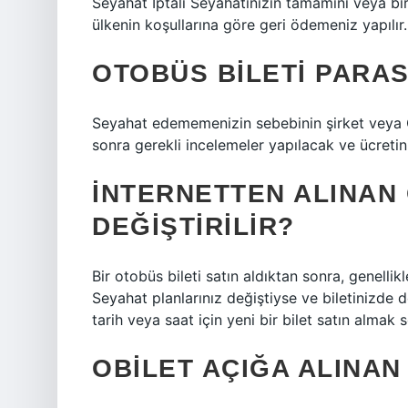
Seyahat İptali Seyahatinizin tamamını veya bir
ülkenin koşullarına göre geri ödemeniz yapılır.
OTOBÜS BILETI PARASI
Seyahat edememenizin sebebinin şirket veya O
sonra gerekli incelemeler yapılacak ve ücretini
İNTERNETTEN ALINAN 
DEĞIŞTIRILIR?
Bir otobüs bileti satın aldıktan sonra, genellik
Seyahat planlarınız değiştiyse ve biletinizde de
tarih veya saat için yeni bir bilet satın almak
OBILET AÇIĞA ALINAN