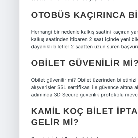
OTOBÜS KAÇIRINCA BI
Herhangi bir nedenle kalkış saatini kaçıran yan
kalkış saatinden itibaren 2 saat içinde yeni 
dayanıklı biletler 2 saatten uzun süren başvuru
OBILET GÜVENILIR MI
Obilet güvenilir mi? Obilet üzerinden biletiniz
alışverişler SSL sertifikası ile güvence altına 
adımında 3D Secure güvenlik protokolü mevcu
KAMIL KOÇ BILET IPT
GELIR MI?