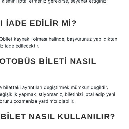
 kısmını iptal etmeniz gerekirse, seyahat ettiğiniz
 IADE EDILIR MI?
bilet kaynaklı olması halinde, başvurunuz yapıldıktan
z iade edilecektir.
OTOBÜS BILETI NASIL
le biletteki ayrıntıları değiştirmek mümkün değildir.
ğişiklik yapmak istiyorsanız, biletinizi iptal edip yeni
 sorunu çözmenize yardımcı olabilir.
 BILET NASIL KULLANILIR?