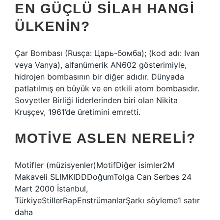
EN GÜÇLÜ SILAH HANGI
ÜLKENIN?
Çar Bombası (Rusça: Царь-бомба); (kod adı: Ivan
veya Vanya), alfanümerik AN602 gösterimiyle,
hidrojen bombasının bir diğer adıdır. Dünyada
patlatılmış en büyük ve en etkili atom bombasıdır.
Sovyetler Birliği liderlerinden biri olan Nikita
Kruşçev, 1961’de üretimini emretti.
MOTIVE ASLEN NERELI?
Motifler (müzisyenler)MotifDiğer isimler2M
Makaveli SLIMKIDDDoğumTolga Can Serbes 24
Mart 2000 İstanbul,
TürkiyeStillerRapEnstrümanlarŞarkı söyleme1 satır
daha