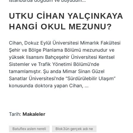
İstanbul’da doğdum ve büyüdüm…
UTKU CIHAN YALÇINKAYA
HANGI OKUL MEZUNU?
Cihan, Dokuz Eylül Üniversitesi Mimarlık Fakültesi
Şehir ve Bölge Planlama Bölümü mezunudur ve
yüksek lisansını Bahçeşehir Üniversitesi Kentsel
Sistemler ve Trafik Yönetimi Bölümü’nde
tamamlamıştır. Şu anda Mimar Sinan Güzel
Sanatlar Üniversitesi’nde “Sürdürülebilir Ulaşım”
konusunda doktora yapan Cihan, …
Tarih:
Makaleler
Batuflex aslen nereli
Blok3ün gerçek adı ne