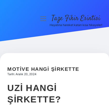
Taze Fikir Esintisi
menüyü
aç
Hayatına hareket katan kısa hikayeler!
Anasayfa
Gizlilik Politikası
Yasal Uyarı
Hakkımızda
MOTIVE HANGI ŞIRKETTE
Tarih: Aralık 20, 2024
UZI HANGI
ŞIRKETTE?