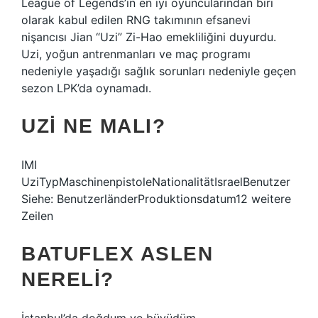
League of Legends’ın en iyi oyuncularından biri
olarak kabul edilen RNG takımının efsanevi
nişancısı Jian “Uzi” Zi-Hao emekliliğini duyurdu.
Uzi, yoğun antrenmanları ve maç programı
nedeniyle yaşadığı sağlık sorunları nedeniyle geçen
sezon LPK’da oynamadı.
UZI NE MALI?
IMI
UziTypMaschinenpistoleNationalitätIsraelBenutzer
Siehe: BenutzerländerProduktionsdatum12 weitere
Zeilen
BATUFLEX ASLEN
NERELI?