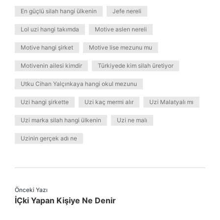
En güçlü silah hangi ülkenin
Jefe nereli
Lol uzi hangi takımda
Motive aslen nereli
Motive hangi şirket
Motive lise mezunu mu
Motivenin ailesi kimdir
Türkiyede kim silah üretiyor
Utku Cihan Yalçınkaya hangi okul mezunu
Uzi hangi şirkette
Uzi kaç mermi alır
Uzi Malatyalı mı
Uzi marka silah hangi ülkenin
Uzi ne malı
Uzinin gerçek adı ne
Önceki Yazı
İÇki Yapan Kişiye Ne Denir