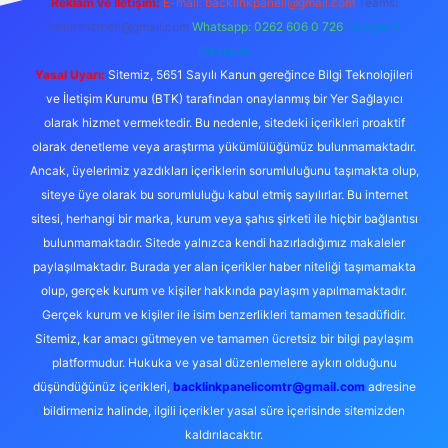
Reklam ve İletişim:
E-mail:
backlinkpaneli@gmail.com
Teams:
forumhizmeti@gmail.com
Whatsapp: 0262 606 0 726
Telegram:
@karabul
Yasal Uyarı:
Sitemiz, 5651 Sayılı Kanun gereğince Bilgi Teknolojileri
ve İletişim Kurumu (BTK) tarafından onaylanmış bir Yer Sağlayıcı
olarak hizmet vermektedir. Bu nedenle, sitedeki içerikleri proaktif
olarak denetleme veya araştırma yükümlülüğümüz bulunmamaktadır.
Ancak, üyelerimiz yazdıkları içeriklerin sorumluluğunu taşımakta olup,
siteye üye olarak bu sorumluluğu kabul etmiş sayılırlar. Bu internet
sitesi, herhangi bir marka, kurum veya şahıs şirketi ile hiçbir bağlantısı
bulunmamaktadır. Sitede yalnızca kendi hazırladığımız makaleler
paylaşılmaktadır. Burada yer alan içerikler haber niteliği taşımamakta
olup, gerçek kurum ve kişiler hakkında paylaşım yapılmamaktadır.
Gerçek kurum ve kişiler ile isim benzerlikleri tamamen tesadüfidir.
Sitemiz, kar amacı gütmeyen ve tamamen ücretsiz bir bilgi paylaşım
platformudur. Hukuka ve yasal düzenlemelere aykırı olduğunu
düşündüğünüz içerikleri,
backlinkpanelicomtr@gmail.com
adresine
bildirmeniz halinde, ilgili içerikler yasal süre içerisinde sitemizden
kaldırılacaktır.