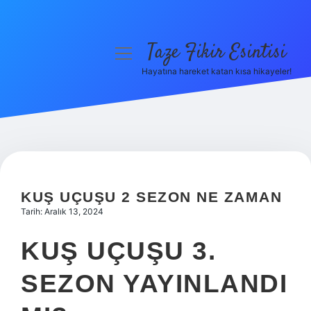
Taze Fikir Esintisi
menüyü
aç
Hayatına hareket katan kısa hikayeler!
Anasayfa
Gizlilik Politikası
Yasal Uyarı
Hakkımızda
KUŞ UÇUŞU 2 SEZON NE ZAMAN
Tarih: Aralık 13, 2024
KUŞ UÇUŞU 3.
SEZON YAYINLANDI