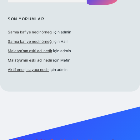
SON YORUMLAR
Sarma kafiye nedir örneği
için
admin
Sarma kafiye nedir örneği
için
Halil
Malatya’nın eski adı nedir
için
admin
Malatya’nın eski adı nedir
için
Metin
Aktif enerji sayacı nedir
için
admin
güvenilir bahis sitesi ilbet
betexper giriş