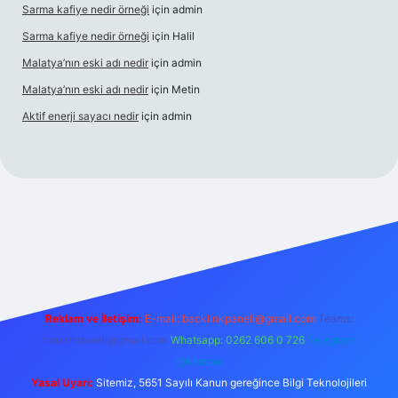
Sarma kafiye nedir örneği
için
admin
Sarma kafiye nedir örneği
için
Halil
Malatya’nın eski adı nedir
için
admin
Malatya’nın eski adı nedir
için
Metin
Aktif enerji sayacı nedir
için
admin
iş
Reklam ve İletişim:
E-mail:
backlinkpaneli@gmail.com
Teams:
forumhizmeti@gmail.com
Whatsapp: 0262 606 0 726
Telegram:
@karabul
Yasal Uyarı:
Sitemiz, 5651 Sayılı Kanun gereğince Bilgi Teknolojileri