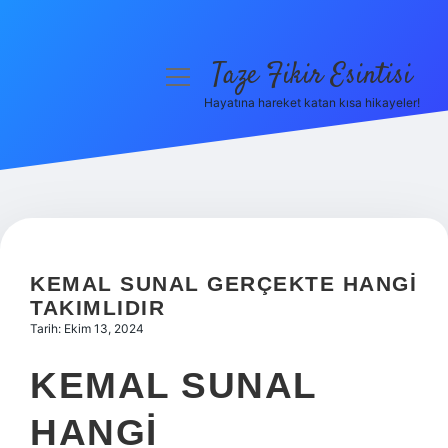
Taze Fikir Esintisi
menüyü
aç
Hayatına hareket katan kısa hikayeler!
Anasayfa
Gizlilik Politikası
Yasal Uyarı
Hakkımızda
KEMAL SUNAL GERÇEKTE HANGI
TAKIMLIDIR
Tarih: Ekim 13, 2024
KEMAL SUNAL
HANGI