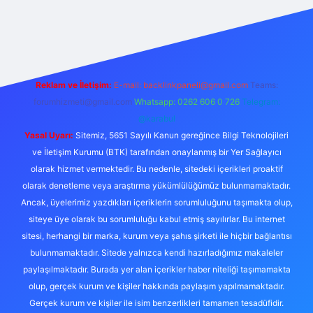
güvenilir bahis sitesi ilbet
betexper giriş
Reklam ve İletişim:
E-mail:
backlinkpaneli@gmail.com
Teams:
forumhizmeti@gmail.com
Whatsapp: 0262 606 0 726
Telegram:
@karabul
Yasal Uyarı:
Sitemiz, 5651 Sayılı Kanun gereğince Bilgi Teknolojileri
ve İletişim Kurumu (BTK) tarafından onaylanmış bir Yer Sağlayıcı
olarak hizmet vermektedir. Bu nedenle, sitedeki içerikleri proaktif
olarak denetleme veya araştırma yükümlülüğümüz bulunmamaktadır.
Ancak, üyelerimiz yazdıkları içeriklerin sorumluluğunu taşımakta olup,
siteye üye olarak bu sorumluluğu kabul etmiş sayılırlar. Bu internet
sitesi, herhangi bir marka, kurum veya şahıs şirketi ile hiçbir bağlantısı
bulunmamaktadır. Sitede yalnızca kendi hazırladığımız makaleler
paylaşılmaktadır. Burada yer alan içerikler haber niteliği taşımamakta
olup, gerçek kurum ve kişiler hakkında paylaşım yapılmamaktadır.
Gerçek kurum ve kişiler ile isim benzerlikleri tamamen tesadüfidir.