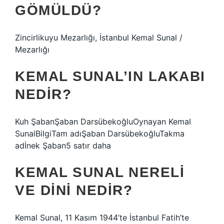
GÖMÜLDÜ?
Zincirlikuyu Mezarlığı, İstanbul Kemal Sunal /
Mezarlığı
KEMAL SUNAL’IN LAKABI
NEDIR?
Kuh ŞabanŞaban DarsübekoğluOynayan Kemal
SunalBilgiTam adıŞaban DarsübekoğluTakma
adİnek Şaban5 satır daha
KEMAL SUNAL NERELI
VE DINI NEDIR?
Kemal Sunal, 11 Kasım 1944’te İstanbul Fatih’te