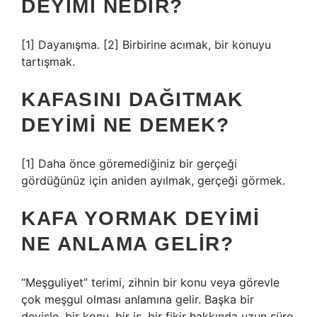
DEYIMI NEDIR?
[1] Dayanışma. [2] Birbirine acımak, bir konuyu
tartışmak.
KAFASINI DAĞITMAK
DEYIMI NE DEMEK?
[1] Daha önce göremediğiniz bir gerçeği
gördüğünüz için aniden ayılmak, gerçeği görmek.
KAFA YORMAK DEYIMI
NE ANLAMA GELIR?
“Meşguliyet” terimi, zihnin bir konu veya görevle
çok meşgul olması anlamına gelir. Başka bir
deyişle, bir konu, bir iş, bir fikir hakkında uzun süre,