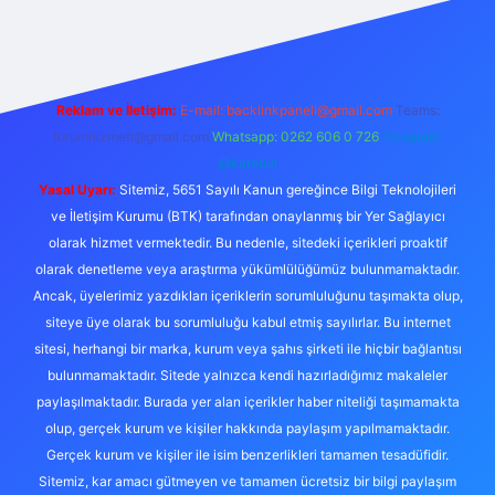
güvenilir bahis sitesi ilbet
betexper giriş
Reklam ve İletişim:
E-mail:
backlinkpaneli@gmail.com
Teams:
forumhizmeti@gmail.com
Whatsapp: 0262 606 0 726
Telegram:
@karabul
Yasal Uyarı:
Sitemiz, 5651 Sayılı Kanun gereğince Bilgi Teknolojileri
ve İletişim Kurumu (BTK) tarafından onaylanmış bir Yer Sağlayıcı
olarak hizmet vermektedir. Bu nedenle, sitedeki içerikleri proaktif
olarak denetleme veya araştırma yükümlülüğümüz bulunmamaktadır.
Ancak, üyelerimiz yazdıkları içeriklerin sorumluluğunu taşımakta olup,
siteye üye olarak bu sorumluluğu kabul etmiş sayılırlar. Bu internet
sitesi, herhangi bir marka, kurum veya şahıs şirketi ile hiçbir bağlantısı
bulunmamaktadır. Sitede yalnızca kendi hazırladığımız makaleler
paylaşılmaktadır. Burada yer alan içerikler haber niteliği taşımamakta
olup, gerçek kurum ve kişiler hakkında paylaşım yapılmamaktadır.
Gerçek kurum ve kişiler ile isim benzerlikleri tamamen tesadüfidir.
Sitemiz, kar amacı gütmeyen ve tamamen ücretsiz bir bilgi paylaşım