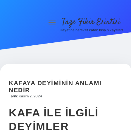
Taze Fikir Esintisi
menüyü
aç
Hayatına hareket katan kısa hikayeler!
Anasayfa
Gizlilik Politikası
Yasal Uyarı
Hakkımızda
KAFAYA DEYIMININ ANLAMI
NEDIR
Tarih: Kasım 2, 2024
KAFA ILE ILGILI
DEYIMLER