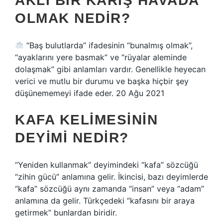
AKLI BIR KARIŞ HAVADA
OLMAK NEDIR?
“Baş bulutlarda” ifadesinin “bunalmış olmak”,
“ayaklarını yere basmak” ve “rüyalar aleminde
dolaşmak” gibi anlamları vardır. Genellikle heyecan
verici ve mutlu bir durumu ve başka hiçbir şey
düşünememeyi ifade eder. ⁠20 Ağu 2021
KAFA KELIMESININ
DEYIMI NEDIR?
“Yeniden kullanmak” deyimindeki “kafa” sözcüğü
“zihin gücü” anlamına gelir. İkincisi, bazı deyimlerde
“kafa” sözcüğü aynı zamanda “insan” veya “adam”
anlamına da gelir. Türkçedeki “kafasını bir araya
getirmek” bunlardan biridir.