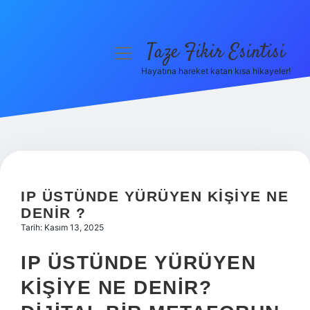
Taze Fikir Esintisi
menüyü
aç
Hayatına hareket katan kısa hikayeler!
Anasayfa
Gizlilik Politikası
Yasal Uyarı
Hakkımızda
IP ÜSTÜNDE YÜRÜYEN KIŞIYE NE
DENIR ?
Tarih: Kasım 13, 2025
IP ÜSTÜNDE YÜRÜYEN
KIŞIYE NE DENIR?