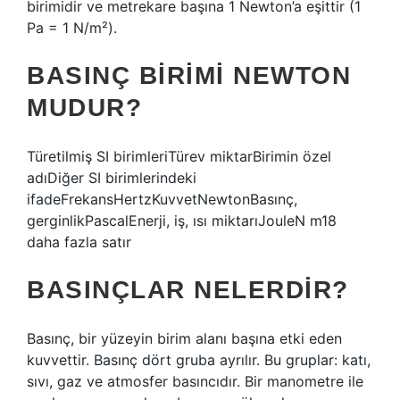
birimidir ve metrekare başına 1 Newton’a eşittir (1
Pa = 1 N/m²).
BASINÇ BIRIMI NEWTON
MUDUR?
Türetilmiş SI birimleriTürev miktarBirimin özel
adıDiğer SI birimlerindeki
ifadeFrekansHertzKuvvetNewtonBasınç,
gerginlikPascalEnerji, iş, ısı miktarıJouleN m18
daha fazla satır
BASINÇLAR NELERDIR?
Basınç, bir yüzeyin birim alanı başına etki eden
kuvvettir. Basınç dört gruba ayrılır. Bu gruplar: katı,
sıvı, gaz ve atmosfer basıncıdır. Bir manometre ile