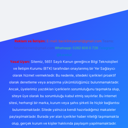
i
güvenilir bahis sitesi ilbet
betexper giriş
Reklam ve İletişim:
E-mail:
backlinkpaneli@gmail.com
Teams:
forumhizmeti@gmail.com
Whatsapp: 0262 606 0 726
Telegram:
@karabul
Yasal Uyarı:
Sitemiz, 5651 Sayılı Kanun gereğince Bilgi Teknolojileri
ve İletişim Kurumu (BTK) tarafından onaylanmış bir Yer Sağlayıcı
olarak hizmet vermektedir. Bu nedenle, sitedeki içerikleri proaktif
olarak denetleme veya araştırma yükümlülüğümüz bulunmamaktadır.
Ancak, üyelerimiz yazdıkları içeriklerin sorumluluğunu taşımakta olup,
siteye üye olarak bu sorumluluğu kabul etmiş sayılırlar. Bu internet
sitesi, herhangi bir marka, kurum veya şahıs şirketi ile hiçbir bağlantısı
bulunmamaktadır. Sitede yalnızca kendi hazırladığımız makaleler
paylaşılmaktadır. Burada yer alan içerikler haber niteliği taşımamakta
olup, gerçek kurum ve kişiler hakkında paylaşım yapılmamaktadır.