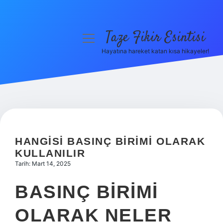
Taze Fikir Esintisi
menüyü
aç
Hayatına hareket katan kısa hikayeler!
Anasayfa
Gizlilik Politikası
Yasal Uyarı
Hakkımızda
HANGISI BASINÇ BIRIMI OLARAK
KULLANILIR
Tarih: Mart 14, 2025
BASINÇ BIRIMI
OLARAK NELER