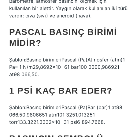
Barometre, atmosfer basıncını ölçmek için
kullanılan bir alettir. Yaygın olarak kullanılan iki türü
vardır: cıva (sıvı) ve aneroid (hava).
PASCAL BASINÇ BIRIMI
MIDIR?
Şablon:Basınç birimleriPascal (Pa)Atmosfer (atm)1
Pa≡ 1 N/m29,8692×10−61 bar100 0000,986921
at98 066,50.
1 PSI KAÇ BAR EDER?
Şablon:Basınç birimleriPascal (Pa)Bar (bar)1 at98
066.50.9806651 atm101 3251.013251
torr133.3221.3332×10−31 psi6 894.7668.