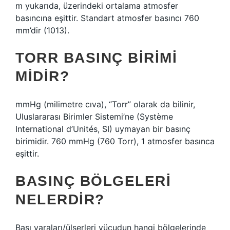
m yukarıda, üzerindeki ortalama atmosfer
basıncına eşittir. Standart atmosfer basıncı 760
mm’dir (1013).
TORR BASINÇ BIRIMI
MIDIR?
mmHg (milimetre cıva), “Torr” olarak da bilinir,
Uluslararası Birimler Sistemi’ne (Système
International d’Unités, SI) uymayan bir basınç
birimidir. 760 mmHg (760 Torr), 1 atmosfer basınca
eşittir.
BASINÇ BÖLGELERI
NELERDIR?
Bası yaraları/ülserleri vücudun hangi bölgelerinde