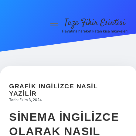
Taze Fikir Esintisi
menüyü
aç
Hayatına hareket katan kısa hikayeler!
Anasayfa
Gizlilik Politikası
Yasal Uyarı
Hakkımızda
GRAFIK INGILIZCE NASIL
YAZILIR
Tarih: Ekim 3, 2024
SINEMA INGILIZCE
OLARAK NASIL