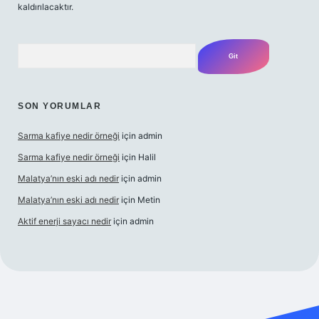
kaldırılacaktır.
Arama
SON YORUMLAR
Sarma kafiye nedir örneği
için
admin
Sarma kafiye nedir örneği
için
Halil
Malatya’nın eski adı nedir
için
admin
Malatya’nın eski adı nedir
için
Metin
Aktif enerji sayacı nedir
için
admin
i
güvenilir bahis sitesi ilbet
betexper giriş