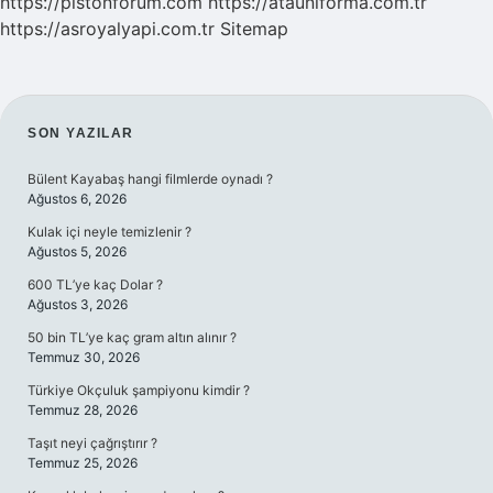
https://pistonforum.com
https://atauniforma.com.tr
https://asroyalyapi.com.tr
Sitemap
SIDEBAR
SON YAZILAR
Bülent Kayabaş hangi filmlerde oynadı ?
Ağustos 6, 2026
Kulak içi neyle temizlenir ?
Ağustos 5, 2026
600 TL’ye kaç Dolar ?
Ağustos 3, 2026
50 bin TL’ye kaç gram altın alınır ?
Temmuz 30, 2026
Türkiye Okçuluk şampiyonu kimdir ?
Temmuz 28, 2026
Taşıt neyi çağrıştırır ?
Temmuz 25, 2026