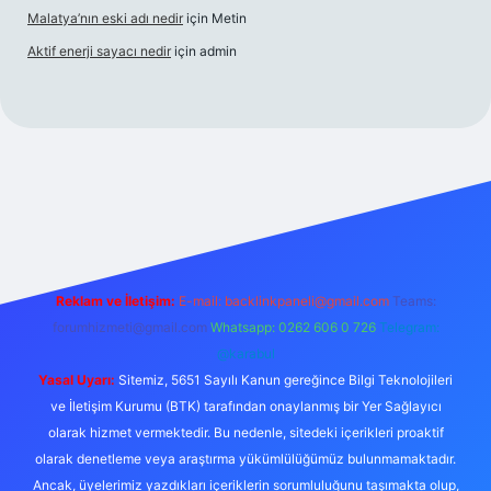
Malatya’nın eski adı nedir
için
Metin
Aktif enerji sayacı nedir
için
admin
iş
Reklam ve İletişim:
E-mail:
backlinkpaneli@gmail.com
Teams:
forumhizmeti@gmail.com
Whatsapp: 0262 606 0 726
Telegram:
@karabul
Yasal Uyarı:
Sitemiz, 5651 Sayılı Kanun gereğince Bilgi Teknolojileri
ve İletişim Kurumu (BTK) tarafından onaylanmış bir Yer Sağlayıcı
olarak hizmet vermektedir. Bu nedenle, sitedeki içerikleri proaktif
olarak denetleme veya araştırma yükümlülüğümüz bulunmamaktadır.
Ancak, üyelerimiz yazdıkları içeriklerin sorumluluğunu taşımakta olup,