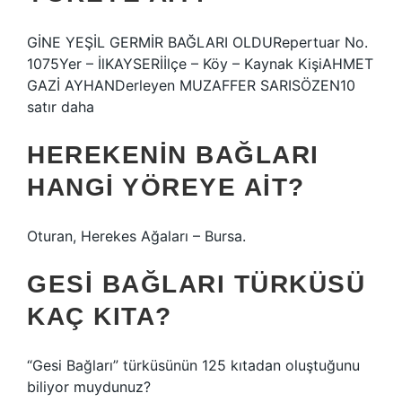
GİNE YEŞİL GERMİR BAĞLARI OLDURepertuar No.
1075Yer – İlKAYSERİİlçe – Köy – Kaynak KişiAHMET
GAZİ AYHANDerleyen MUZAFFER SARISÖZEN10
satır daha
HEREKENIN BAĞLARI
HANGI YÖREYE AIT?
Oturan, Herekes Ağaları – Bursa.
GESI BAĞLARI TÜRKÜSÜ
KAÇ KITA?
“Gesi Bağları” türküsünün 125 kıtadan oluştuğunu
biliyor muydunuz?