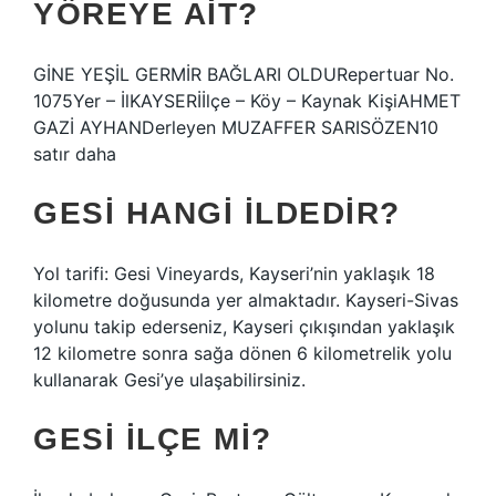
YÖREYE AIT?
GİNE YEŞİL GERMİR BAĞLARI OLDURepertuar No.
1075Yer – İlKAYSERİİlçe – Köy – Kaynak KişiAHMET
GAZİ AYHANDerleyen MUZAFFER SARISÖZEN10
satır daha
GESI HANGI ILDEDIR?
Yol tarifi: Gesi Vineyards, Kayseri’nin yaklaşık 18
kilometre doğusunda yer almaktadır. Kayseri-Sivas
yolunu takip ederseniz, Kayseri çıkışından yaklaşık
12 kilometre sonra sağa dönen 6 kilometrelik yolu
kullanarak Gesi’ye ulaşabilirsiniz.
GESI ILÇE MI?