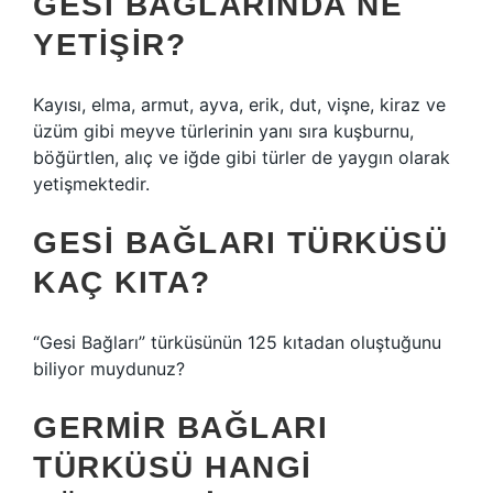
GESI BAĞLARINDA NE
YETIŞIR?
Kayısı, elma, armut, ayva, erik, dut, vişne, kiraz ve
üzüm gibi meyve türlerinin yanı sıra kuşburnu,
böğürtlen, alıç ve iğde gibi türler de yaygın olarak
yetişmektedir.
GESI BAĞLARI TÜRKÜSÜ
KAÇ KITA?
“Gesi Bağları” türküsünün 125 kıtadan oluştuğunu
biliyor muydunuz?
GERMIR BAĞLARI
TÜRKÜSÜ HANGI