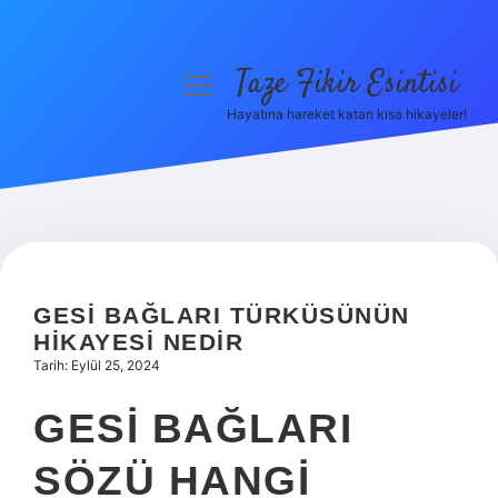
Taze Fikir Esintisi
menüyü
aç
Hayatına hareket katan kısa hikayeler!
Anasayfa
Gizlilik Politikası
Yasal Uyarı
Hakkımızda
GESI BAĞLARI TÜRKÜSÜNÜN
HIKAYESI NEDIR
Tarih: Eylül 25, 2024
GESI BAĞLARI
SÖZÜ HANGI