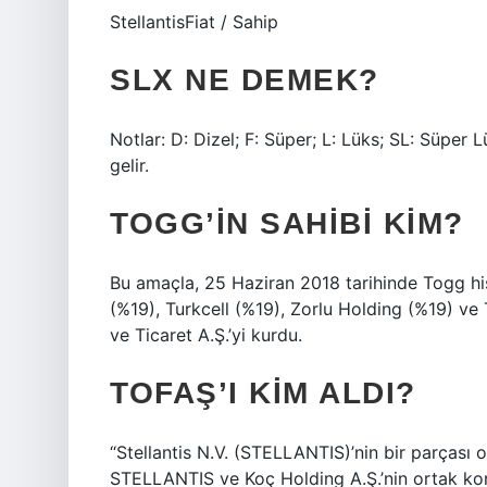
StellantisFiat / Sahip
SLX NE DEMEK?
Notlar: D: Dizel; F: Süper; L: Lüks; SL: Süper
gelir.
TOGG’IN SAHIBI KIM?
Bu amaçla, 25 Haziran 2018 tarihinde Togg h
(%19), Turkcell (%19), Zorlu Holding (%19) v
ve Ticaret A.Ş.’yi kurdu.
TOFAŞ’I KIM ALDI?
“Stellantis N.V. (STELLANTIS)’nin bir parçası 
STELLANTIS ve Koç Holding A.Ş.’nin ortak ko