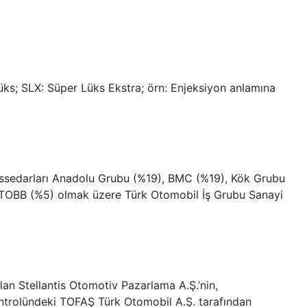
 Lüks; SLX: Süper Lüks Ekstra; örn: Enjeksiyon anlamına
issedarları Anadolu Grubu (%19), BMC (%19), Kök Grubu
e TOBB (%5) olmak üzere Türk Otomobil İş Grubu Sanayi
olan Stellantis Otomotiv Pazarlama A.Ş.’nin,
ntrolündeki TOFAŞ Türk Otomobil A.Ş. tarafından