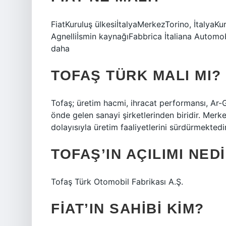
FiatKuruluş ülkesiİtalyaMerkezTorino, İtalyaK
Agnelliİsmin kaynağıFabbrica İtaliana Automobi
daha
TOFAŞ TÜRK MALI MI?
Tofaş; üretim hacmi, ihracat performansı, Ar-Ge
önde gelen sanayi şirketlerinden biridir. Merk
dolayısıyla üretim faaliyetlerini sürdürmektedir
TOFAŞ’IN AÇILIMI NED
Tofaş Türk Otomobil Fabrikası A.Ş.
FIAT’IN SAHIBI KIM?