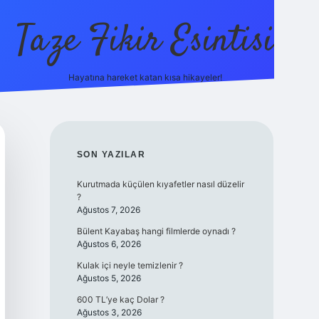
Taze Fikir Esintisi
Hayatına hareket katan kısa hikayeler!
ilbet güncel giriş adresi
güven
SIDEBAR
SON YAZILAR
Kurutmada küçülen kıyafetler nasıl düzelir
?
Ağustos 7, 2026
Bülent Kayabaş hangi filmlerde oynadı ?
Ağustos 6, 2026
Kulak içi neyle temizlenir ?
Ağustos 5, 2026
600 TL’ye kaç Dolar ?
Ağustos 3, 2026