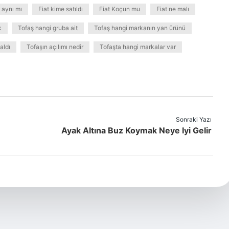
ş aynı mı
Fiat kime satıldı
Fiat Koçun mu
Fiat ne malı
k
Tofaş hangi gruba ait
Tofaş hangi markanın yan ürünü
aldı
Tofaşın açılımı nedir
Tofaşta hangi markalar var
Sonraki Yazı
Ayak Altına Buz Koymak Neye Iyi Gelir