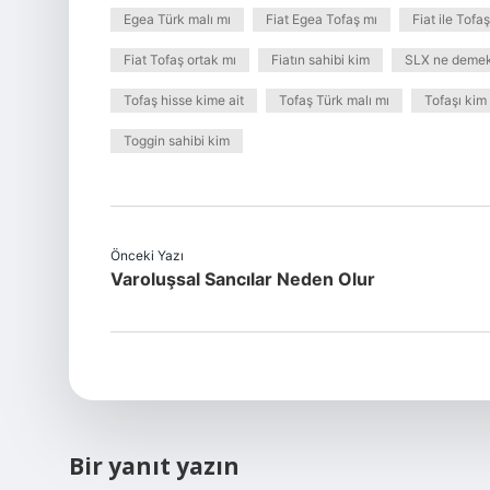
Egea Türk malı mı
Fiat Egea Tofaş mı
Fiat ile Tofa
Fiat Tofaş ortak mı
Fiatın sahibi kim
SLX ne deme
Tofaş hisse kime ait
Tofaş Türk malı mı
Tofaşı kim 
Toggin sahibi kim
Önceki Yazı
Varoluşsal Sancılar Neden Olur
Bir yanıt yazın