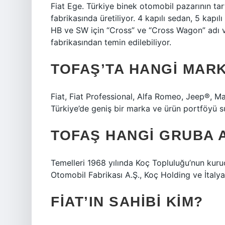
Fiat Ege. Türkiye binek otomobil pazarının tart
fabrikasında üretiliyor. 4 kapılı sedan, 5 kapı
HB ve SW için “Cross” ve “Cross Wagon” adı v
fabrikasından temin edilebiliyor.
TOFAŞ’TA HANGI MAR
Fiat, Fiat Professional, Alfa Romeo, Jeep®, Mas
Türkiye’de geniş bir marka ve ürün portföyü 
TOFAŞ HANGI GRUBA A
Temelleri 1968 yılında Koç Topluluğu’nun kuru
Otomobil Fabrikası A.Ş., Koç Holding ve İtalyan
FIAT’IN SAHIBI KIM?