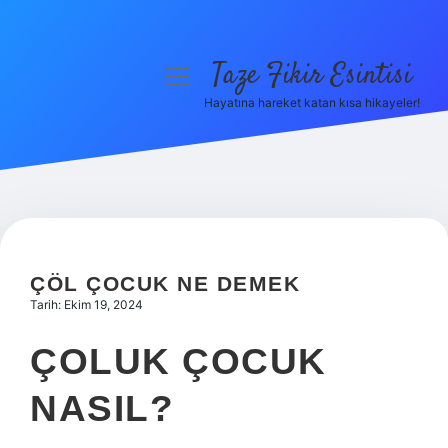
Taze Fikir Esintisi
menüyü
aç
Hayatına hareket katan kısa hikayeler!
Anasayfa
Gizlilik Politikası
Yasal Uyarı
Hakkımızda
ÇÖL ÇOCUK NE DEMEK
Tarih: Ekim 19, 2024
ÇOLUK ÇOCUK
NASIL?