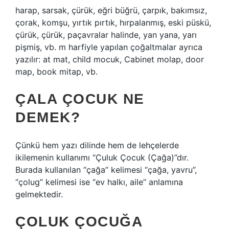
harap, sarsak, çürük, eğri büğrü, çarpık, bakımsız,
çorak, komşu, yırtık pırtık, hırpalanmış, eski püskü,
çürük, çürük, paçavralar halinde, yan yana, yarı
pişmiş, vb. m harfiyle yapılan çoğaltmalar ayrıca
yazılır: at mat, child mocuk, Cabinet molap, door
map, book mitap, vb.
ÇALA ÇOCUK NE
DEMEK?
Çünkü hem yazı dilinde hem de lehçelerde
ikilemenin kullanımı “Çuluk Çocuk (Çağa)”dır.
Burada kullanılan “çağa” kelimesi “çağa, yavru”,
“çolug” kelimesi ise “ev halkı, aile” anlamına
gelmektedir.
ÇOLUK ÇOCUĞA