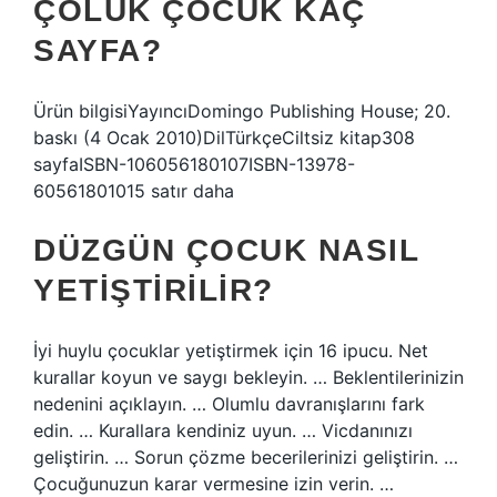
ÇOLUK ÇOCUK KAÇ
SAYFA?
Ürün bilgisiYayıncıDomingo Publishing House; 20.
baskı (4 Ocak 2010)DilTürkçeCiltsiz kitap308
sayfaISBN-106056180107ISBN-13978-
60561801015 satır daha
DÜZGÜN ÇOCUK NASIL
YETIŞTIRILIR?
İyi huylu çocuklar yetiştirmek için 16 ipucu. Net
kurallar koyun ve saygı bekleyin. … Beklentilerinizin
nedenini açıklayın. … Olumlu davranışlarını fark
edin. … Kurallara kendiniz uyun. … Vicdanınızı
geliştirin. … Sorun çözme becerilerinizi geliştirin. …
Çocuğunuzun karar vermesine izin verin. …