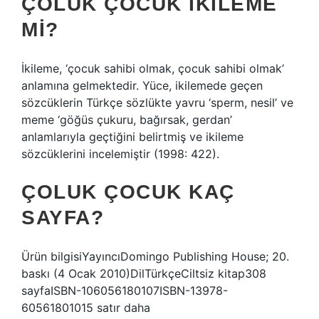
ÇOLUK ÇOCUK IKILEME
MI?
İkileme, ‘çocuk sahibi olmak, çocuk sahibi olmak’
anlamına gelmektedir. Yüce, ikilemede geçen
sözcüklerin Türkçe sözlükte yavru ‘sperm, nesil’ ve
meme ‘göğüs çukuru, bağırsak, gerdan’
anlamlarıyla geçtiğini belirtmiş ve ikileme
sözcüklerini incelemiştir (1998: 422).
ÇOLUK ÇOCUK KAÇ
SAYFA?
Ürün bilgisiYayıncıDomingo Publishing House; 20.
baskı (4 Ocak 2010)DilTürkçeCiltsiz kitap308
sayfaISBN-106056180107ISBN-13978-
60561801015 satır daha