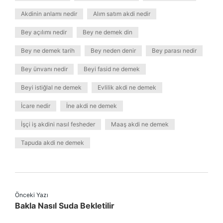
Akdinin anlamı nedir
Alım satım akdi nedir
Bey açılımı nedir
Bey ne demek din
Bey ne demek tarih
Bey neden denir
Bey parası nedir
Bey ünvanı nedir
Beyi fasid ne demek
Beyi istiğlal ne demek
Evlilik akdi ne demek
İcare nedir
İne akdi ne demek
İşçi iş akdini nasıl fesheder
Maaş akdi ne demek
Tapuda akdi ne demek
Önceki Yazı
Bakla Nasıl Suda Bekletilir