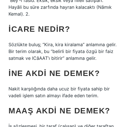
“Bey’-i fâsid: Eksik, eksik veya hîleli satışları.”
Hayâli bu süre zarfında hayran kalacaktı (Nâmık
Kemal). 2.
İCARE NEDIR?
Sözlükte buluş; “Kira, kira kiralama” anlamına gelir.
Bir terim olarak, bu “belirli bir fiyata özgü bir faiz
satmak ve ICâAAT’ı bitirir” anlamına gelir.
İNE AKDI NE DEMEK?
Nakit karşılığında daha ucuz bir fiyata sahip bir
vadeli işlem satın almayı ifade eden terim.
MAAŞ AKDI NE DEMEK?
İş sözleşmesi, bir taraf (çalışan) ve diğer taraftan