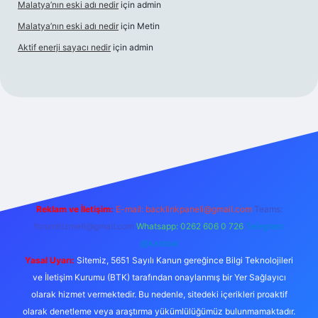
Malatya’nın eski adı nedir
için
admin
Malatya’nın eski adı nedir
için
Metin
Aktif enerji sayacı nedir
için
admin
i
güvenilir bahis sitesi ilbet
betexper giriş
Reklam ve İletişim:
E-mail:
backlinkpaneli@gmail.com
Teams:
forumhizmeti@gmail.com
Whatsapp: 0262 606 0 726
Telegram:
@karabul
Yasal Uyarı:
Sitemiz, 5651 Sayılı Kanun gereğince Bilgi Teknolojileri
ve İletişim Kurumu (BTK) tarafından onaylanmış bir Yer Sağlayıcı
olarak hizmet vermektedir. Bu nedenle, sitedeki içerikleri proaktif
olarak denetleme veya araştırma yükümlülüğümüz bulunmamaktadır.