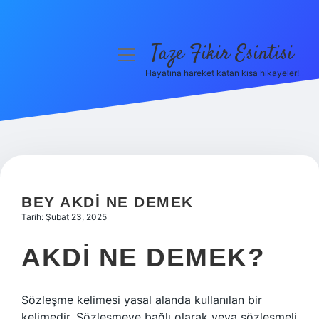
Taze Fikir Esintisi
menüyü
aç
Hayatına hareket katan kısa hikayeler!
Anasayfa
Gizlilik Politikası
Yasal Uyarı
Hakkımızda
BEY AKDI NE DEMEK
Tarih: Şubat 23, 2025
AKDI NE DEMEK?
Sözleşme kelimesi yasal alanda kullanılan bir
kelimedir. Sözleşmeye bağlı olarak veya sözleşmeli