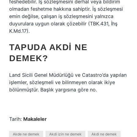
feshedebilir. İş sözleşmesini derhal veya bildirim
olmadan feshetme hakkına sahiptir. İş sözleşmesi
emin değilse, çalışan iş sözleşmesini yalnızca
duyurulara uygun olarak çözebilir (TBK.431, İhş
K.Md.17).
TAPUDA AKDI NE
DEMEK?
Land Sicili Genel Müdürlüğü ve Catastro’da yapılan
işlemler, sözleşmeli ve bilinmeyen olarak ikiye
bölünmüştür. Başlık yargısına göre no.
Tarih:
Makaleler
Akde ne demek
Akdi izin ne demek
Akdi ne demek