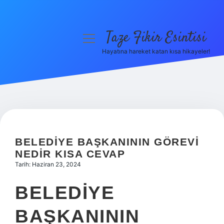
Taze Fikir Esintisi
menüyü
aç
Hayatına hareket katan kısa hikayeler!
Anasayfa
Gizlilik Politikası
Yasal Uyarı
Hakkımızda
BELEDIYE BAŞKANININ GÖREVI
NEDIR KISA CEVAP
Tarih: Haziran 23, 2024
BELEDIYE
BAŞKANININ