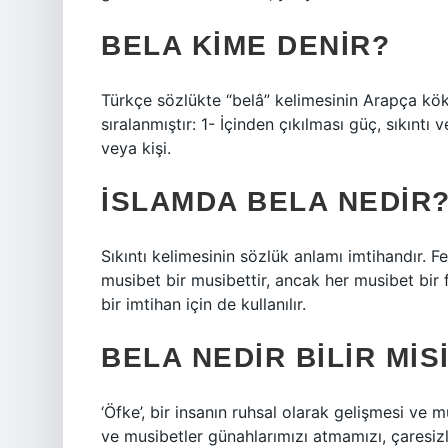
BELA KIME DENIR?
Türkçe sözlükte “belâ” kelimesinin Arapça köke
sıralanmıştır: 1- İçinden çıkılması güç, sıkınt
veya kişi.
İSLAMDA BELA NEDIR
Sıkıntı kelimesinin sözlük anlamı imtihandır. Fe
musibet bir musibettir, ancak her musibet bir fe
bir imtihan için de kullanılır.
BELA NEDIR BILIR MIS
‘Öfke’, bir insanın ruhsal olarak gelişmesi ve 
ve musibetler günahlarımızı atmamızı, çaresiz