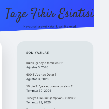
Taze Fikir Esintisi
Hayatına hareket katan kısa hikayeler!
ilbet güncel giriş adresi
güven
SIDEBAR
SON YAZILAR
Kulak içi neyle temizlenir ?
Ağustos 5, 2026
600 TL’ye kaç Dolar ?
Ağustos 3, 2026
50 bin TL’ye kaç gram altın alınır ?
Temmuz 30, 2026
Türkiye Okçuluk şampiyonu kimdir ?
Temmuz 28, 2026