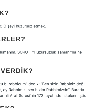
K?
k; O şeyi huzursuz etmek.
ERLER?
slümanım. SORU – “Huzursuzluk zamanı”na ne
 VERDIK?
tu bi rabbicum” dedik: “Ben sizin Rabbiniz değil
et, ey Rabbimiz, sen bizim Rabbimizsin”. Burada
ihli Araf Suresi’nin 172. ayetinde listelenmiştir.