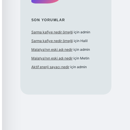
SON YORUMLAR
Sarma kafiye nedir örneği
için
admin
Sarma kafiye nedir örneği
için
Halil
Malatya’nın eski adı nedir
için
admin
Malatya’nın eski adı nedir
için
Metin
Aktif enerji sayacı nedir
için
admin