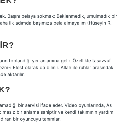
MEK?
ek. Başını belaya sokmak: Beklenmedik, umulmadık bir
Daha ilk adımda başımıza bela almayalım (Hüseyin R.
IR?
rın toplandığı yer anlamına gelir. Özellikle tasavvuf
m-i Elest olarak da bilinir. Allah ile ruhlar arasındaki
de aktarılır.
K?
amadığı bir servisi ifade eder. Video oyunlarında, As
cımasız bir anlama sahiptir ve kendi takımının yardımı
dıran bir oyuncuyu tanımlar.