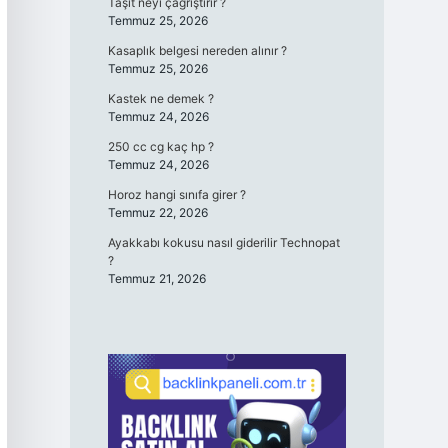
Taşıt neyi çağrıştırır ?
Temmuz 25, 2026
Kasaplık belgesi nereden alınır ?
Temmuz 25, 2026
Kastek ne demek ?
Temmuz 24, 2026
250 cc cg kaç hp ?
Temmuz 24, 2026
Horoz hangi sınıfa girer ?
Temmuz 22, 2026
Ayakkabı kokusu nasıl giderilir Technopat
?
Temmuz 21, 2026