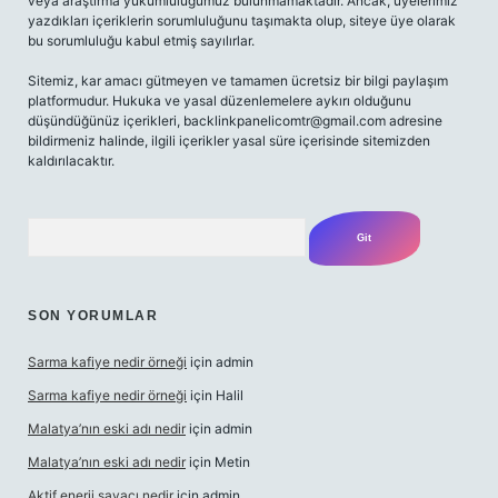
veya araştırma yükümlülüğümüz bulunmamaktadır. Ancak, üyelerimiz
yazdıkları içeriklerin sorumluluğunu taşımakta olup, siteye üye olarak
bu sorumluluğu kabul etmiş sayılırlar.
Sitemiz, kar amacı gütmeyen ve tamamen ücretsiz bir bilgi paylaşım
platformudur. Hukuka ve yasal düzenlemelere aykırı olduğunu
düşündüğünüz içerikleri,
backlinkpanelicomtr@gmail.com
adresine
bildirmeniz halinde, ilgili içerikler yasal süre içerisinde sitemizden
kaldırılacaktır.
Arama
SON YORUMLAR
Sarma kafiye nedir örneği
için
admin
Sarma kafiye nedir örneği
için
Halil
Malatya’nın eski adı nedir
için
admin
Malatya’nın eski adı nedir
için
Metin
Aktif enerji sayacı nedir
için
admin