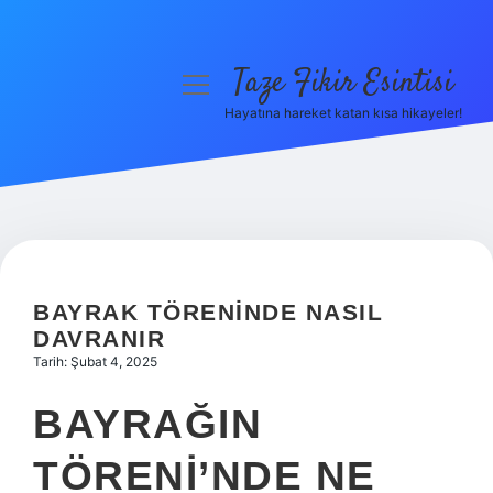
Taze Fikir Esintisi
menüyü
aç
Hayatına hareket katan kısa hikayeler!
Anasayfa
Gizlilik Politikası
Yasal Uyarı
Hakkımızda
BAYRAK TÖRENINDE NASIL
DAVRANIR
Tarih: Şubat 4, 2025
BAYRAĞIN
TÖRENI’NDE NE