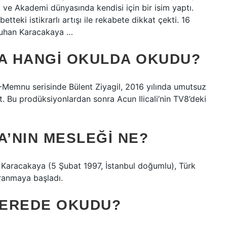
 ve Akademi dünyasında kendisi için bir isim yaptı.
teki istikrarlı artışı ile rekabete dikkat çekti. 16
tuhan Karacakaya …
A HANGI OKULDA OKUDU?
 -Memnu serisinde Bülent Ziyagil, 2016 yılında umutsuz
rt. Bu prodüksiyonlardan sonra Acun Ilicali’nin TV8’deki
’NIN MESLEĞI NE?
Karacakaya (5 Şubat 1997, İstanbul doğumlu), Türk
ranmaya başladı.
NEREDE OKUDU?