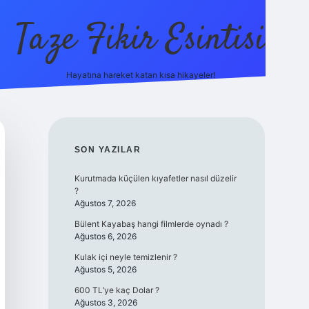
Taze Fikir Esintisi
Hayatına hareket katan kısa hikayeler!
ilbet güncel giriş adre
SIDEBAR
SON YAZILAR
Kurutmada küçülen kıyafetler nasıl düzelir
?
Ağustos 7, 2026
Bülent Kayabaş hangi filmlerde oynadı ?
Ağustos 6, 2026
Kulak içi neyle temizlenir ?
Ağustos 5, 2026
600 TL’ye kaç Dolar ?
Ağustos 3, 2026