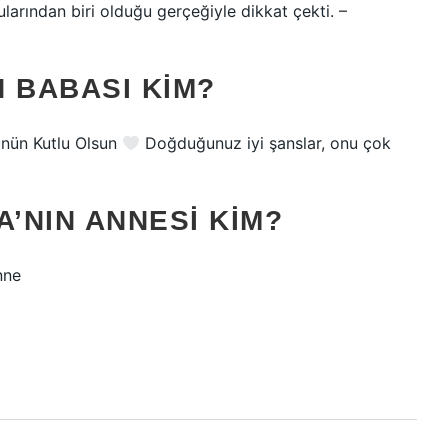
larından biri olduğu gerçeğiyle dikkat çekti. –
 BABASI KIM?
ünün Kutlu Olsun
Doğduğunuz iyi şanslar, onu çok
’NIN ANNESI KIM?
nne