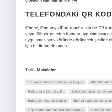
yansıyan ışık miktarını ölçer.
TELEFONDAKI QR KOD
iPhone, iPad veya iPod touch’ınızla bir QR ko
veya Kilit ekranından Kamera uygulamasını a
uygulamasının vizöründe görünecek şekilde cih
için bildirime dokunun.
Tarih:
Makaleler
13 haneli barkod sorgulama nasıl yapılır
868869 barkod 
Barkod nasıl kontrol edilir
Barkod numarası nasıl okunu
Barkod okuyucu nasıl açılır
Barkod okuyucu nasıl çalışı
Cep telefonundan barkod nasıl okutulur
Galerideki bark