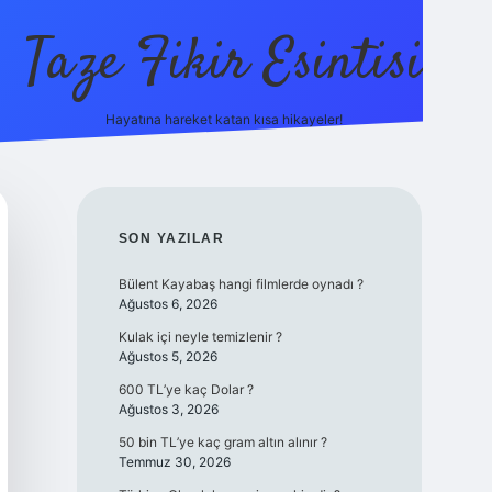
Taze Fikir Esintisi
Hayatına hareket katan kısa hikayeler!
ilbet güncel giriş adresi
güven
SIDEBAR
SON YAZILAR
Bülent Kayabaş hangi filmlerde oynadı ?
Ağustos 6, 2026
Kulak içi neyle temizlenir ?
Ağustos 5, 2026
600 TL’ye kaç Dolar ?
Ağustos 3, 2026
50 bin TL’ye kaç gram altın alınır ?
Temmuz 30, 2026