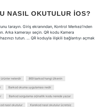
U NASIL OKUTULUR IOS?
dunu tarayın. Giriş ekranından, Kontrol Merkezi’nden
çın. Arka kamerayı seçin. QR kodu Kamera
azınızı tutun. … QR koduyla ilişkili bağlantıyı açmak
ürünler nelerdir
869 barkod hangi ülkenin
r
Barkod okuma uygulaması nedir
r
Barkod sorgulama orjinallik kodu nerede yazar
od nasıl okutulur
Karekod nasıl okutulur ücretsiz