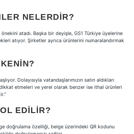
NLER NELERDIR?
önekini atadı. Başka bir deyişle, GS1 Türkiye üyelerine
leri atıyor. Şirketler ayrıca ürünlerini numaralandırmak
LKENIN?
şlıyor. Dolayısıyla vatandaşlarımızın satın aldıkları
ikkat etmeleri ve yerel olarak benzer ise ithal ürünleri
r.”
OL EDILIR?
ge doğrulama özelliği, belge üzerindeki QR kodunu
şekilde doğrulamanızı sağlar.