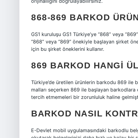
orijinalliğini doğrulayabilirsiniz.
868-869 BARKOD ÜRÜ
GS1 kuruluşu GS1 Türkiye’ye “868” veya “869” 
“868” veya “869” önekiyle başlayan şirket önek
için bu şirket öneklerini kullanır.
869 BARKOD HANGI Ü
Türkiye’de üretilen ürünlerin barkodu 869 ile ba
malları seçerken 869 ile başlayan barkodlara d
tercih etmemeleri bir zorunluluk haline gelmişti
BARKOD NASIL KONTR
E-Devlet mobil uygulamasındaki barkodlu bel
okutarak belgelerinizi daha hızlı ve kolay bir 