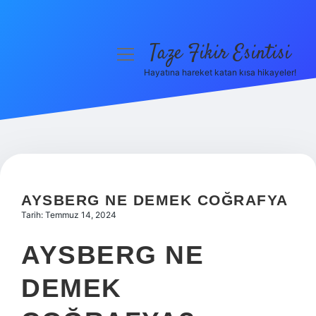
Taze Fikir Esintisi
menüyü
aç
Hayatına hareket katan kısa hikayeler!
Anasayfa
Gizlilik Politikası
Yasal Uyarı
Hakkımızda
AYSBERG NE DEMEK COĞRAFYA
Tarih: Temmuz 14, 2024
AYSBERG NE
DEMEK