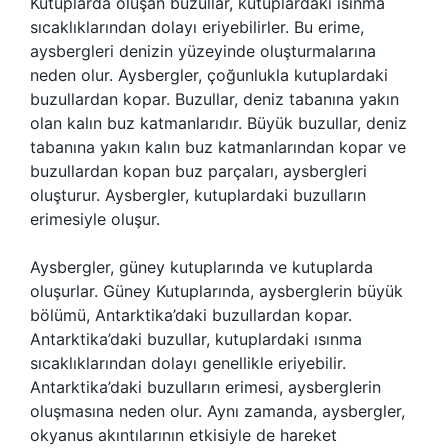
Kutuplarda oluşan buzullar, kutuplardaki ısınma
sıcaklıklarından dolayı eriyebilirler. Bu erime,
aysbergleri denizin yüzeyinde oluşturmalarına
neden olur. Aysbergler, çoğunlukla kutuplardaki
buzullardan kopar. Buzullar, deniz tabanına yakın
olan kalın buz katmanlarıdır. Büyük buzullar, deniz
tabanına yakın kalın buz katmanlarından kopar ve
buzullardan kopan buz parçaları, aysbergleri
oluşturur. Aysbergler, kutuplardaki buzulların
erimesiyle oluşur.
Aysbergler, güney kutuplarında ve kutuplarda
oluşurlar. Güney Kutuplarında, aysberglerin büyük
bölümü, Antarktika’daki buzullardan kopar.
Antarktika’daki buzullar, kutuplardaki ısınma
sıcaklıklarından dolayı genellikle eriyebilir.
Antarktika’daki buzulların erimesi, aysberglerin
oluşmasına neden olur. Aynı zamanda, aysbergler,
okyanus akıntılarının etkisiyle de hareket