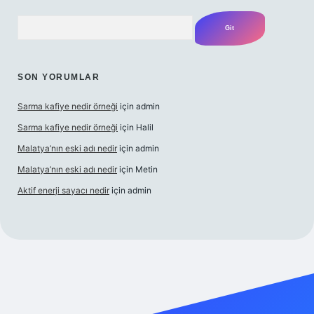
Arama
SON YORUMLAR
Sarma kafiye nedir örneği
için
admin
Sarma kafiye nedir örneği
için
Halil
Malatya’nın eski adı nedir
için
admin
Malatya’nın eski adı nedir
için
Metin
Aktif enerji sayacı nedir
için
admin
resi
güvenilir bahis sitesi ilbet
betexper giriş