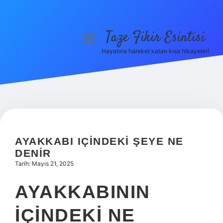
Taze Fikir Esintisi
menüyü
aç
Hayatına hareket katan kısa hikayeler!
Anasayfa
Gizlilik Politikası
Yasal Uyarı
Hakkımızda
AYAKKABI IÇINDEKI ŞEYE NE
DENIR
Tarih: Mayıs 21, 2025
AYAKKABININ
IÇINDEKI NE