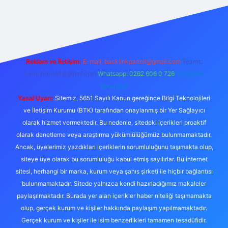
iş
Reklam ve İletişim:
E-mail:
backlinkpaneli@gmail.com
Teams:
forumhizmeti@gmail.com
Whatsapp: 0262 606 0 726
Telegram:
@karabul
Yasal Uyarı:
Sitemiz, 5651 Sayılı Kanun gereğince Bilgi Teknolojileri
ve İletişim Kurumu (BTK) tarafından onaylanmış bir Yer Sağlayıcı
olarak hizmet vermektedir. Bu nedenle, sitedeki içerikleri proaktif
olarak denetleme veya araştırma yükümlülüğümüz bulunmamaktadır.
Ancak, üyelerimiz yazdıkları içeriklerin sorumluluğunu taşımakta olup,
siteye üye olarak bu sorumluluğu kabul etmiş sayılırlar. Bu internet
sitesi, herhangi bir marka, kurum veya şahıs şirketi ile hiçbir bağlantısı
bulunmamaktadır. Sitede yalnızca kendi hazırladığımız makaleler
paylaşılmaktadır. Burada yer alan içerikler haber niteliği taşımamakta
olup, gerçek kurum ve kişiler hakkında paylaşım yapılmamaktadır.
Gerçek kurum ve kişiler ile isim benzerlikleri tamamen tesadüfidir.