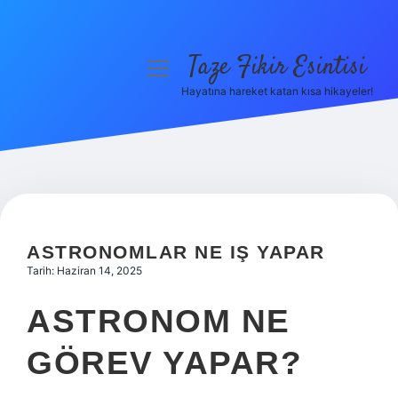
Taze Fikir Esintisi
menüyü
aç
Hayatına hareket katan kısa hikayeler!
Anasayfa
Gizlilik Politikası
Yasal Uyarı
Hakkımızda
ASTRONOMLAR NE IŞ YAPAR
Tarih: Haziran 14, 2025
ASTRONOM NE
GÖREV YAPAR?