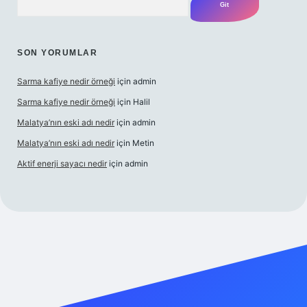
SON YORUMLAR
Sarma kafiye nedir örneği
için
admin
Sarma kafiye nedir örneği
için
Halil
Malatya’nın eski adı nedir
için
admin
Malatya’nın eski adı nedir
için
Metin
Aktif enerji sayacı nedir
için
admin
giriş adresi
güvenilir bahis sitesi ilbet
betexper giriş