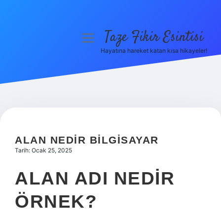
Taze Fikir Esintisi
menüyü
aç
Hayatına hareket katan kısa hikayeler!
Anasayfa
Gizlilik Politikası
Yasal Uyarı
Hakkımızda
ALAN NEDIR BILGISAYAR
Tarih: Ocak 25, 2025
ALAN ADI NEDIR
ÖRNEK?