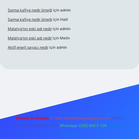
Sarma kafiye nedir örneği
için
admin
Sarma kafiye nedir örneği
için
Halil
Malatya’nın eski adı nedir
için
admin
Malatya’nın eski adı nedir
için
Metin
Aktif enerji sayacı nedir
için
admin
iş
Reklam ve İletişim:
E-mail:
backlinkpaneli@gmail.com
Teams:
forumhizmeti@gmail.com
Whatsapp: 0262 606 0 726
Telegram:
@karabul