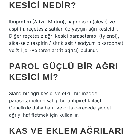
KESICI NEDIR?
İbuprofen (Advil, Motrin), naproksen (aleve) ve
aspirin, reçetesiz satılan üç yaygın ağrı kesicidir.
Diğer reçetesiz ağrı kesici parasetamol (tylenol),
alka-selz (aspirin / sitrik asit / sodyum bikarbonat)
ve %1 jel (voltaren artrit ağrısı) bulunur.
PAROL GÜÇLÜ BIR AĞRI
KESICI MI?
Sland bir ağrı kesici ve etkili bir madde
parasetamolüne sahip bir antipiretik ilaçtır.
Genellikle daha hafif ve orta derecede şiddetli
ağrıyı hafifletmek için kullanılır.
KAS VE EKLEM AĞRILARI