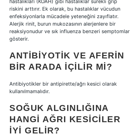
hastalıkları (KOAH) gibi hastalıklar sürekli grip
riskini arttırır. Ek olarak, bu hastalıklar vücudun
enfeksiyonlarla mücadele yeteneğini zayıflatır.
Alerjik rinit, burun mukozasının alerjenlere bir
reaksiyonudur ve sık influenza benzeri semptomlar
gösterir.
ANTIBIYOTIK VE AFERIN
BIR ARADA IÇILIR MI?
Antibiyotikler bir antipirette/ağrı kesici olarak
kullanılmamalıdır.
SOĞUK ALGINLIĞINA
HANGI AĞRI KESICILER
IYI GELIR?