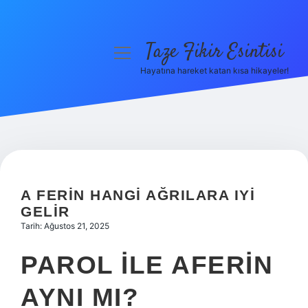
Taze Fikir Esintisi
menüyü
aç
Hayatına hareket katan kısa hikayeler!
Anasayfa
Gizlilik Politikası
Yasal Uyarı
Hakkımızda
A FERIN HANGI AĞRILARA IYI
GELIR
Tarih: Ağustos 21, 2025
PAROL ILE AFERIN
AYNI MI?