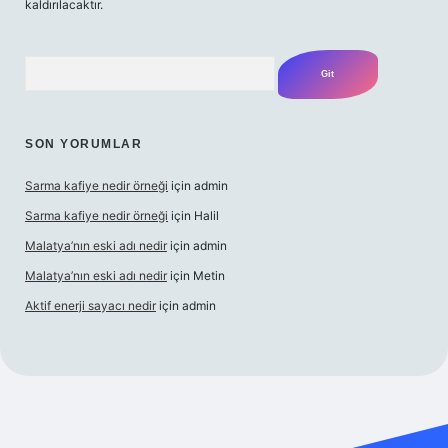
kaldırılacaktır.
Arama
SON YORUMLAR
Sarma kafiye nedir örneği
için
admin
Sarma kafiye nedir örneği
için
Halil
Malatya’nın eski adı nedir
için
admin
Malatya’nın eski adı nedir
için
Metin
Aktif enerji sayacı nedir
için
admin
i
güvenilir bahis sitesi ilbet
betexper giriş