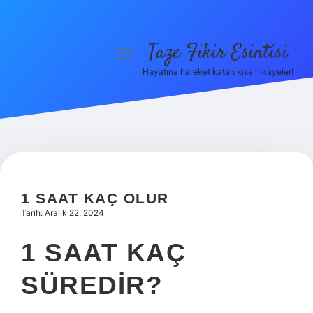
Taze Fikir Esintisi
menüyü
aç
Hayatına hareket katan kısa hikayeler!
Anasayfa
Gizlilik Politikası
Yasal Uyarı
Hakkımızda
1 SAAT KAÇ OLUR
Tarih: Aralık 22, 2024
1 SAAT KAÇ
SÜREDIR?