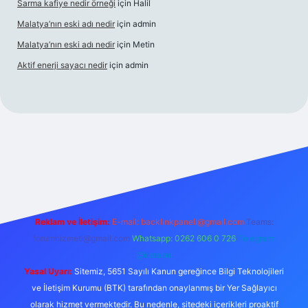
Sarma kafiye nedir örneği
için
Halil
Malatya’nın eski adı nedir
için
admin
Malatya’nın eski adı nedir
için
Metin
Aktif enerji sayacı nedir
için
admin
i
güvenilir bahis sitesi ilbet
betexper giriş
Reklam ve İletişim:
E-mail:
backlinkpaneli@gmail.com
Teams:
forumhizmeti@gmail.com
Whatsapp: 0262 606 0 726
Telegram:
@karabul
Yasal Uyarı:
Sitemiz, 5651 Sayılı Kanun gereğince Bilgi Teknolojileri
ve İletişim Kurumu (BTK) tarafından onaylanmış bir Yer Sağlayıcı
olarak hizmet vermektedir. Bu nedenle, sitedeki içerikleri proaktif