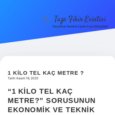
Taze Fikir Esintisi
menüyü
aç
Hayatına hareket katan kısa hikayeler!
Anasayfa
Gizlilik Politikası
Yasal Uyarı
Hakkımızda
1 KILO TEL KAÇ METRE ?
Tarih: Kasım 19, 2025
“
1 KILO TEL KAÇ
METRE
?” SORUSUNUN
EKONOMIK VE TEKNIK