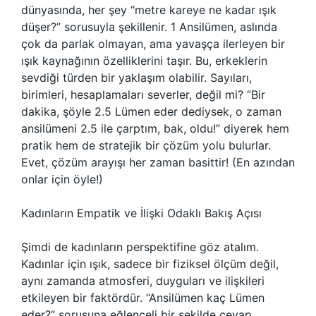
dünyasında, her şey “metre kareye ne kadar ışık
düşer?” sorusuyla şekillenir. 1 Ansilümen, aslında
çok da parlak olmayan, ama yavaşça ilerleyen bir
ışık kaynağının özelliklerini taşır. Bu, erkeklerin
sevdiği türden bir yaklaşım olabilir. Sayıları,
birimleri, hesaplamaları severler, değil mi? “Bir
dakika, şöyle 2.5 Lümen eder dediysek, o zaman
ansilümeni 2.5 ile çarptım, bak, oldu!” diyerek hem
pratik hem de stratejik bir çözüm yolu bulurlar.
Evet, çözüm arayışı her zaman basittir! (En azından
onlar için öyle!)
Kadınların Empatik ve İlişki Odaklı Bakış Açısı
Şimdi de kadınların perspektifine göz atalım.
Kadınlar için ışık, sadece bir fiziksel ölçüm değil,
aynı zamanda atmosferi, duyguları ve ilişkileri
etkileyen bir faktördür. “Ansilümen kaç Lümen
eder?” sorusuna eğlenceli bir şekilde cevap