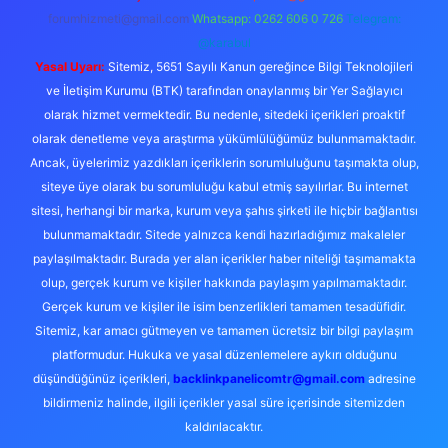
forumhizmeti@gmail.com
Whatsapp: 0262 606 0 726
Telegram:
@karabul
Yasal Uyarı:
Sitemiz, 5651 Sayılı Kanun gereğince Bilgi Teknolojileri
ve İletişim Kurumu (BTK) tarafından onaylanmış bir Yer Sağlayıcı
olarak hizmet vermektedir. Bu nedenle, sitedeki içerikleri proaktif
olarak denetleme veya araştırma yükümlülüğümüz bulunmamaktadır.
Ancak, üyelerimiz yazdıkları içeriklerin sorumluluğunu taşımakta olup,
siteye üye olarak bu sorumluluğu kabul etmiş sayılırlar. Bu internet
sitesi, herhangi bir marka, kurum veya şahıs şirketi ile hiçbir bağlantısı
bulunmamaktadır. Sitede yalnızca kendi hazırladığımız makaleler
paylaşılmaktadır. Burada yer alan içerikler haber niteliği taşımamakta
olup, gerçek kurum ve kişiler hakkında paylaşım yapılmamaktadır.
Gerçek kurum ve kişiler ile isim benzerlikleri tamamen tesadüfidir.
Sitemiz, kar amacı gütmeyen ve tamamen ücretsiz bir bilgi paylaşım
platformudur. Hukuka ve yasal düzenlemelere aykırı olduğunu
düşündüğünüz içerikleri,
backlinkpanelicomtr@gmail.com
adresine
bildirmeniz halinde, ilgili içerikler yasal süre içerisinde sitemizden
kaldırılacaktır.