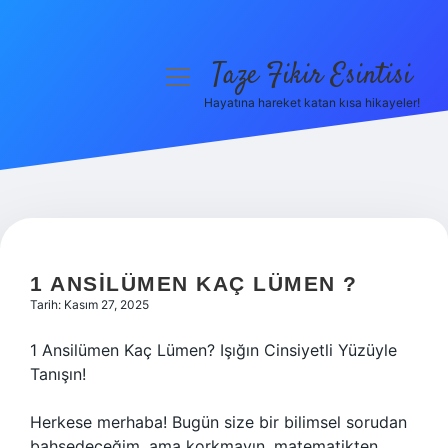
Taze Fikir Esintisi
menüyü
aç
Hayatına hareket katan kısa hikayeler!
Anasayfa
Gizlilik Politikası
Yasal Uyarı
Hakkımızda
1 ANSILÜMEN KAÇ LÜMEN ?
Tarih: Kasım 27, 2025
1 Ansilümen Kaç Lümen? Işığın Cinsiyetli Yüzüyle
Tanışın!
Herkese merhaba! Bugün size bir bilimsel sorudan
bahsedeceğim, ama korkmayın, matematikten