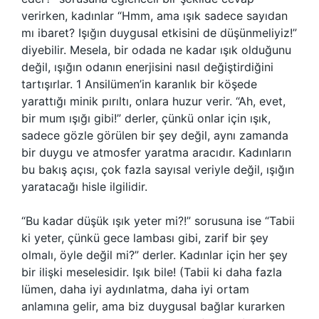
verirken, kadınlar “Hmm, ama ışık sadece sayıdan
mı ibaret? Işığın duygusal etkisini de düşünmeliyiz!”
diyebilir. Mesela, bir odada ne kadar ışık olduğunu
değil, ışığın odanın enerjisini nasıl değiştirdiğini
tartışırlar. 1 Ansilümen’in karanlık bir köşede
yarattığı minik pırıltı, onlara huzur verir. “Ah, evet,
bir mum ışığı gibi!” derler, çünkü onlar için ışık,
sadece gözle görülen bir şey değil, aynı zamanda
bir duygu ve atmosfer yaratma aracıdır. Kadınların
bu bakış açısı, çok fazla sayısal veriyle değil, ışığın
yaratacağı hisle ilgilidir.
“Bu kadar düşük ışık yeter mi?!” sorusuna ise “Tabii
ki yeter, çünkü gece lambası gibi, zarif bir şey
olmalı, öyle değil mi?” derler. Kadınlar için her şey
bir ilişki meselesidir. Işık bile! (Tabii ki daha fazla
lümen, daha iyi aydınlatma, daha iyi ortam
anlamına gelir, ama biz duygusal bağlar kurarken