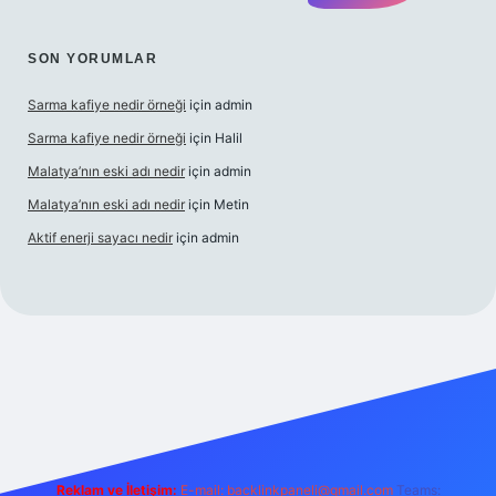
SON YORUMLAR
Sarma kafiye nedir örneği
için
admin
Sarma kafiye nedir örneği
için
Halil
Malatya’nın eski adı nedir
için
admin
Malatya’nın eski adı nedir
için
Metin
Aktif enerji sayacı nedir
için
admin
esi
güvenilir bahis sitesi ilbet
betexper giriş
Reklam ve İletişim:
E-mail:
backlinkpaneli@gmail.com
Teams: