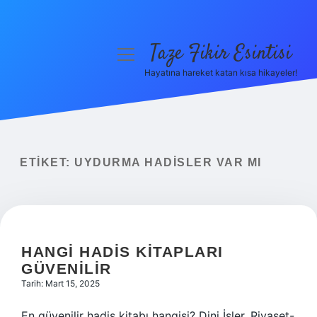
Taze Fikir Esintisi
menüyü
aç
Hayatına hareket katan kısa hikayeler!
Anasayfa
Gizlilik Politikası
Yasal Uyarı
ETIKET:
UYDURMA HADISLER VAR MI
Hakkımızda
HANGI HADIS KITAPLARI
GÜVENILIR
Tarih: Mart 15, 2025
En güvenilir hadis kitabı hangisi? Dini İşler, Riyaset-