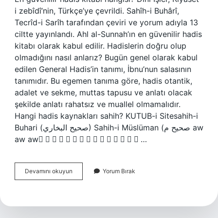
i zebîdî’nin, Türkçe’ye çevrildi. Sahîh-i Buhârî,
Tecrîd-i Sarîh tarafından çeviri ve yorum adıyla 13
ciltte yayınlandı. Ahl al-Sunnah’ın en güvenilir hadis
kitabı olarak kabul edilir. Hadislerin doğru olup
olmadığını nasıl anlarız? Bugün genel olarak kabul
edilen General Hadis’in tanımı, İbnu’nun salasının
tanımıdır. Bu egemen tanıma göre, hadis otantik,
adalet ve sekme, muttas tapusu ve anlatı olacak
şekilde anlatı rahatsız ve muallel olmamalıdır.
Hangi hadis kaynakları sahih? KUTUB-i Sitesahih-i
Buhari (صحيح البخاري) Sahih-i Müslüman (صحيح م aw
aw aw ُ ُ ُ ُ ُ ُ ُ ُ ُ ُ ُ ُ ُ ُ ُ…
Hangi
Devamını okuyun
Yorum Bırak
Hadis
Kitapları
Güvenilir